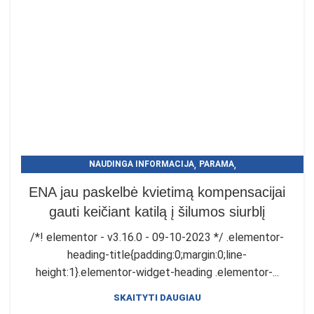
,
,
NAUDINGA INFORMACIJA
PARAMA
PARAMA ŠILUMOS SIURBLIAMS
ENA jau paskelbė kvietimą kompensacijai
gauti keičiant katilą į šilumos siurblį
/*! elementor - v3.16.0 - 09-10-2023 */ .elementor-
heading-title{padding:0;margin:0;line-
height:1}.elementor-widget-heading .elementor-...
SKAITYTI DAUGIAU