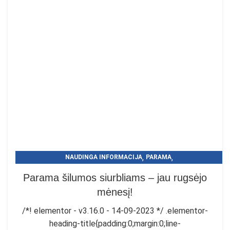
,
,
NAUDINGA INFORMACIJA
PARAMA
PARAMA ŠILUMOS SIURBLIAMS
Parama šilumos siurbliams – jau rugsėjo
mėnesį!
/*! elementor - v3.16.0 - 14-09-2023 */ .elementor-
heading-title{padding:0;margin:0;line-