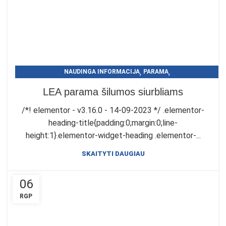
,
,
NAUDINGA INFORMACIJA
PARAMA
PARAMA ŠILUMOS SIURBLIAMS
LEA parama šilumos siurbliams
/*! elementor - v3.16.0 - 14-09-2023 */ .elementor-
heading-title{padding:0;margin:0;line-
height:1}.elementor-widget-heading .elementor-...
SKAITYTI DAUGIAU
06
RGP