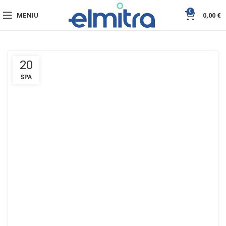
0
MENIU
0,00
€
20
SPA