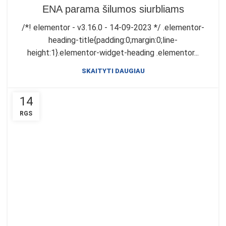
PARAMA ŠILUMOS SIURBLIAMS
ENA parama šilumos siurbliams
/*! elementor - v3.16.0 - 14-09-2023 */ .elementor-
heading-title{padding:0;margin:0;line-
height:1}.elementor-widget-heading .elementor...
SKAITYTI DAUGIAU
14
RGS