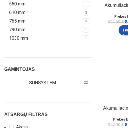
560 mm
1
Akumuliaci
610 mm
3
Prekės 
765 mm
3
8
991,99
€
790 mm
1
Į 
1030 mm
1
GAMINTOJAS
SUNSYSTEM
22
Akumuliacin
ATSARGŲ FILTRAS
Prekės 
8
942,00
€
Akcija