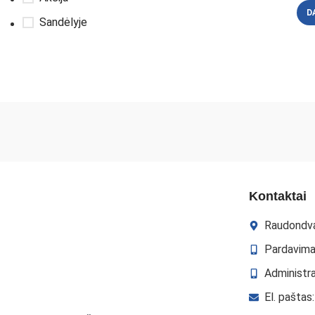
D
Sandėlyje
Kontaktai
Raudondva
Pardavima
Administr
El. paštas