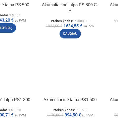
nė talpa PS 500
Akumuliacinė talpa PS 800 C-
Aku
H
kodas:
PS 500
43,20
€
6
su PVM
Prekės kodas:
PS 800 C-H
1634,55
€
1923,00
€
su PVM
KREPŠELĮ
DAUGIAU
ė talpa PS1 300
Akumuliacinė talpa PS1 500
Aku
kodas:
PS1 300
Prekės kodas:
PS1 500
00,71
€
994,50
€
1170,00
€
7
su PVM
su PVM