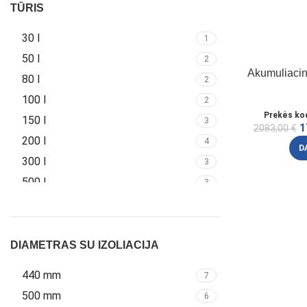
TŪRIS
30 l
1
50 l
2
Akumuliacin
80 l
2
100 l
2
Prekės ko
150 l
3
1
2083,00
€
200 l
4
D
300 l
3
500 l
3
800 l
1
1000 l
1
DIAMETRAS SU IZOLIACIJA
440 mm
7
500 mm
6