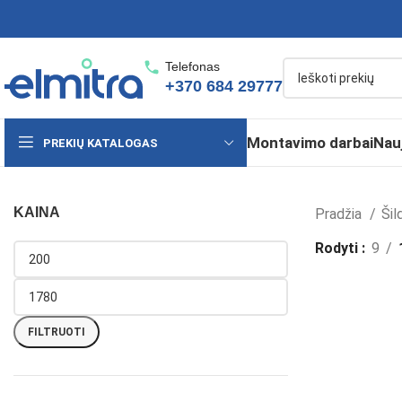
Telefonas
+370 684 29777
Montavimo darbai
Nau
PREKIŲ KATALOGAS
KAINA
Pradžia
Šil
Rodyti
9
FILTRUOTI