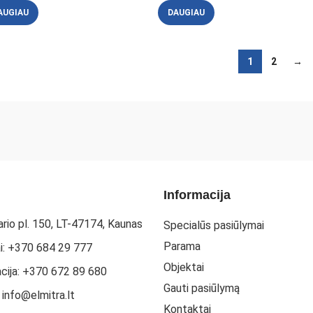
AUGIAU
DAUGIAU
1
2
→
Informacija
rio pl. 150, LT-47174, Kaunas
Specialūs pasiūlymai
Parama
i: +370 684 29 777
Objektai
acija: +370 672 89 680
Gauti pasiūlymą
: info@elmitra.lt
Kontaktai