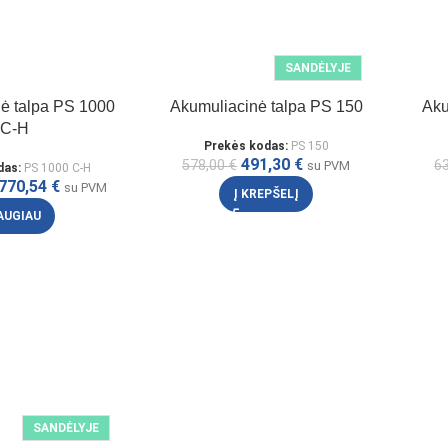
SANDĖLYJE
ė talpa PS 1000
Akumuliacinė talpa PS 150
Aku
C-H
Prekės kodas:
PS 150
491,30
€
578,00
€
6
su PVM
das:
PS 1000 C-H
770,54
€
su PVM
Į KREPŠELĮ
AUGIAU
SANDĖLYJE