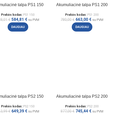
muliacinė talpa PS1 150
Akumuliacinė talpa PS1 200
Prekės kodas:
PS1 150
Prekės kodas:
PS1 200
584,81
€
663,00
€
88,01
€
780,00
€
su PVM
su PVM
DAUGIAU
DAUGIAU
muliacinė talpa PS2 150
Akumuliacinė talpa PS2 200
Prekės kodas:
PS2 150
Prekės kodas:
PS2 200
649,39
€
745,44
€
63,99
€
877,00
€
su PVM
su PVM