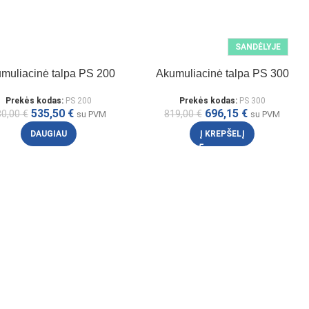
SANDĖLYJE
muliacinė talpa PS 200
Akumuliacinė talpa PS 300
Prekės kodas:
PS 200
Prekės kodas:
PS 300
535,50
€
696,15
€
30,00
€
819,00
€
su PVM
su PVM
DAUGIAU
Į KREPŠELĮ