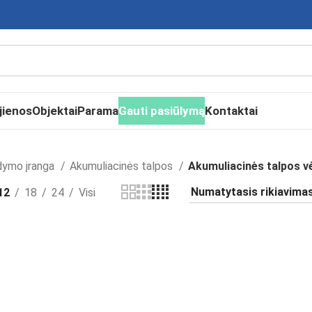
jienos
Objektai
Parama
Gauti pasiūlymą
Kontaktai
dymo įranga
Akumuliacinės talpos
Akumuliacinės talpos v
12
18
24
Visi