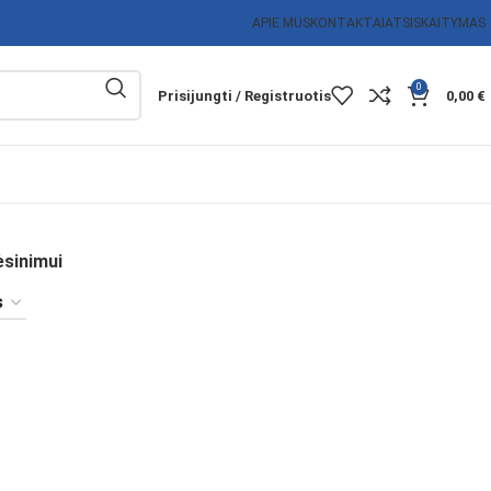
APIE MUS
KONTAKTAI
ATSISKAITYMAS
0
Prisijungti / Registruotis
0,00
€
ėsinimui