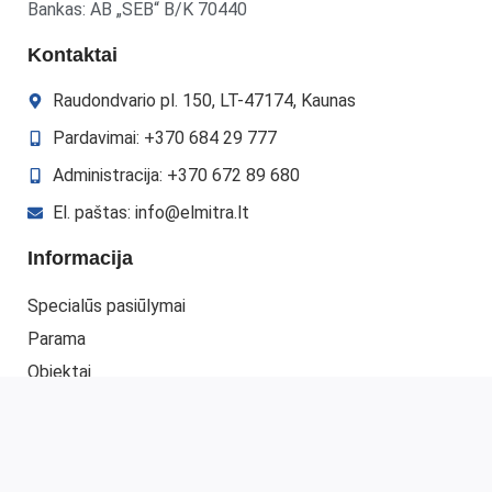
Bankas: AB „SEB“ B/K 70440
Kontaktai
Raudondvario pl. 150, LT-47174, Kaunas
Pardavimai: +370 684 29 777
Administracija: +370 672 89 680
El. paštas: info@elmitra.lt
Informacija
Specialūs pasiūlymai
Parama
Objektai
Gauti pasiūlymą
Kontaktai
Mano paskyra