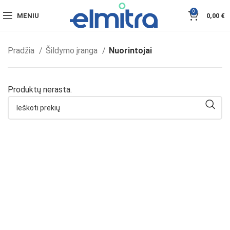
0
MENIU
0,00
€
Pradžia
Šildymo įranga
Nuorintojai
Produktų nerasta.