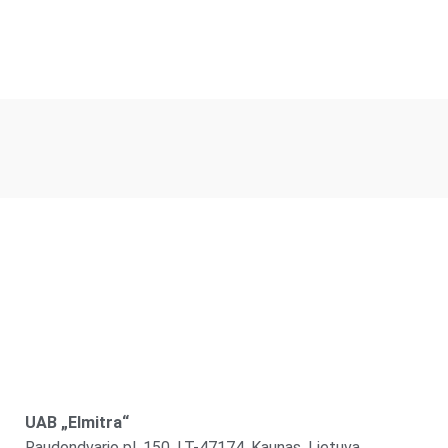
UAB „Elmitra“
Raudondvario pl. 150, LT-47174, Kaunas, Lietuva