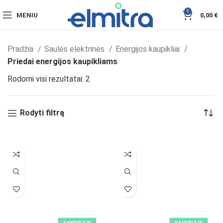
0
MENIU
0,00
€
Pradžia
Saulės elektrinės
Energijos kaupikliai
Priedai energijos kaupikliams
Rodomi visi rezultatai: 2
Rodyti filtrą