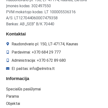
Įmonės kodas: 302497550
PVM mokėtojo kodas: LT 100005536316
A/S: LT127044060007479358
Bankas: AB „SEB“ B/K 70440
Kontaktai
Raudondvario pl. 150, LT-47174, Kaunas
Pardavimai: +370 684 29 777
Administracija: +370 672 89 680
El. paštas: info@elmitra.lt
Informacija
Specialūs pasiūlymai
Parama
Objektai