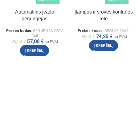
SANDĖLYJE
SANDĖLYJE
Automatinis įvado
Įtampos ir srovės kontrolės
perjungėjas
relė
Prekės kodas:
G2R 4P 63A 220V
Prekės kodas:
GPS8-03-63A-U
Coil
74,25
€
99,00
€
su PVM
57,00
€
76,00
€
su PVM
Į KREPŠELĮ
Į KREPŠELĮ