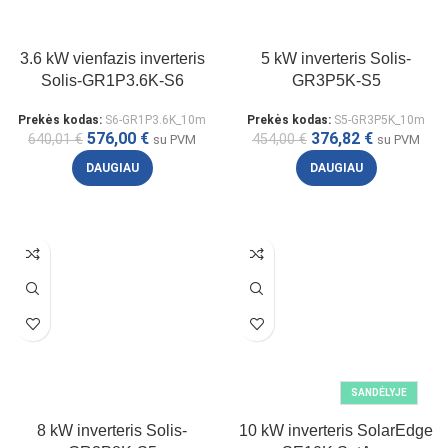
3.6 kW vienfazis inverteris
5 kW inverteris Solis-
Solis-GR1P3.6K-S6
GR3P5K-S5
Prekės kodas:
S6-GR1P3.6K_10m
Prekės kodas:
S5-GR3P5K_10m
576,00
€
376,82
€
640,01
€
454,00
€
su PVM
su PVM
DAUGIAU
DAUGIAU
SANDĖLYJE
8 kW inverteris Solis-
10 kW inverteris SolarEdge