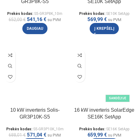
GR3P8K-S5
SE10K SetApp
Prekės kodas:
S5-GR3P8K_10m
Prekės kodas:
SE10K SetApp
541,16
€
569,99
€
652,00
€
su PVM
su PVM
DAUGIAU
Į KREPŠELĮ
SANDĖLYJE
10 kW inverteris Solis-
16 kW inverteris SolarEdge
GR3P10K-S5
SE16K SetApp
Prekės kodas:
S5-GR3P10K_10m
Prekės kodas:
SE16K SetApp
571,04
€
659,99
€
688,01
€
su PVM
su PVM