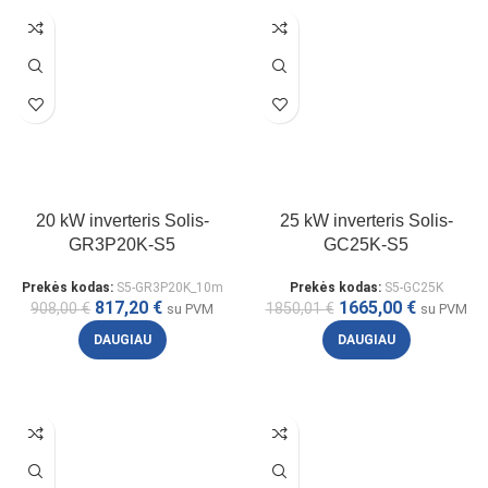
20 kW inverteris Solis-
25 kW inverteris Solis-
GR3P20K-S5
GC25K-S5
Prekės kodas:
S5-GR3P20K_10m
Prekės kodas:
S5-GC25K
817,20
€
1665,00
€
908,00
€
1850,01
€
su PVM
su PVM
DAUGIAU
DAUGIAU