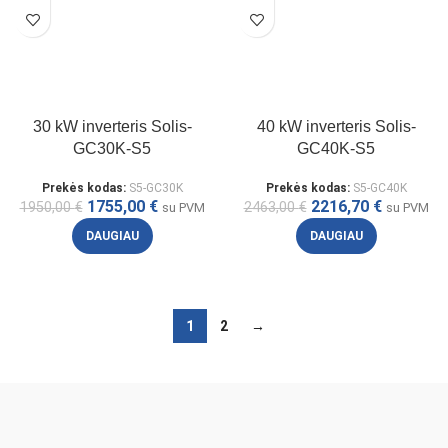
30 kW inverteris Solis-
40 kW inverteris Solis-
GC30K-S5
GC40K-S5
Prekės kodas:
S5-GC30K
Prekės kodas:
S5-GC40K
1755,00
€
2216,70
€
1950,00
€
2463,00
€
su PVM
su PVM
DAUGIAU
DAUGIAU
1
2
→