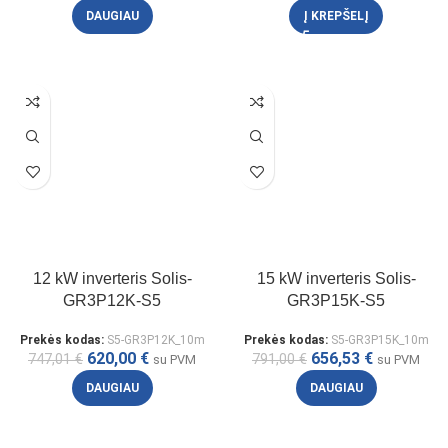
DAUGIAU
Į KREPŠELĮ
12 kW inverteris Solis-
15 kW inverteris Solis-
GR3P12K-S5
GR3P15K-S5
Prekės kodas:
S5-GR3P12K_10m
Prekės kodas:
S5-GR3P15K_10m
620,00
€
656,53
€
747,01
€
791,00
€
su PVM
su PVM
DAUGIAU
DAUGIAU