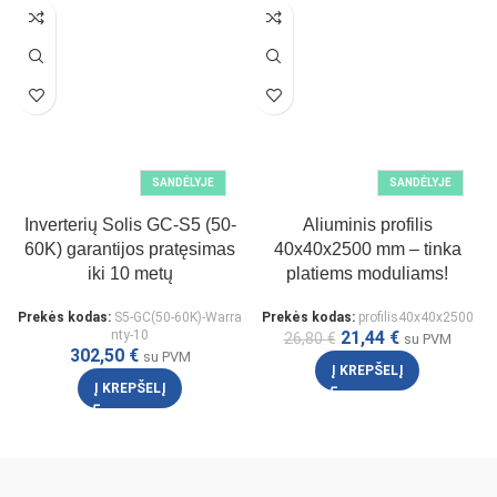
SANDĖLYJE
SANDĖLYJE
Inverterių Solis GC-S5 (50-
Aliuminis profilis
60K) garantijos pratęsimas
40x40x2500 mm – tinka
iki 10 metų
platiems moduliams!
Prekės kodas:
S5-GC(50-60K)-Warra
Prekės kodas:
profilis40x40x2500
nty-10
21,44
€
26,80
€
su PVM
302,50
€
su PVM
Į KREPŠELĮ
Į KREPŠELĮ