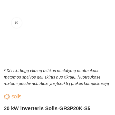
Padidinti paveikslėlį
* Dėl skirtingų ekranų raiškos nustatymų nuotraukose
matomos spalvos gali skirtis nuo tikrųjų. Nuotraukose
matomi priedai nebūtinai yra įtraukti į prekės komplektaciją.
20 kW inverteris Solis-GR3P20K-S5