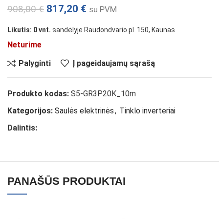
817,20
€
908,00
€
su PVM
Likutis: 0 vnt.
sandėlyje Raudondvario pl. 150, Kaunas
Neturime
Palyginti
Į pageidaujamų sąrašą
Produkto kodas:
S5-GR3P20K_10m
Kategorijos:
Saulės elektrinės
,
Tinklo inverteriai
Dalintis:
PANAŠŪS PRODUKTAI