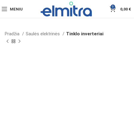
0
MENIU
0,00
€
Pradžia
Saulės elektrinės
Tinklo inverteriai