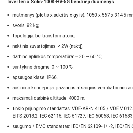
Inverterio
Solis-100K-HV-5G
b
endrieji duomenys
matmenys (plotis x aukštis x gylis): 1050 x 567 x 314,5 mm 
svoris: 82 kg;
topologija: be transformatorių;
naktinis suvartojimas: < 2W (naktį);
darbinė aplinkos temperatūra: – 30 ~ 60 °C;
santykinė drėgmė: 0 ~ 100 %;
apsaugos klasė: IP66;
aušinimo koncepcija: pažangus atsarginis ventiliatoriaus au
maksimali darbinė altitudė: 4000 m;
tinklo prijungimo standartas: VDE-AR-N 4105 / VDE V 01
EIFS 2018.2, IEC 62116, IEC 61727, IEC 60068, IEC 61683
saugumo / EMC standartas: IEC/EN 62109-1/ -2, IEC/EN 