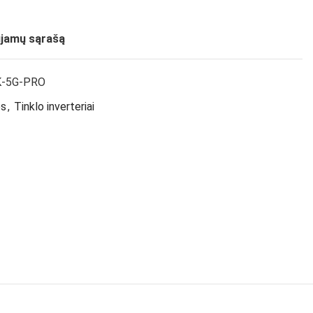
ujamų sąrašą
0K-5G-PRO
ės
,
Tinklo inverteriai