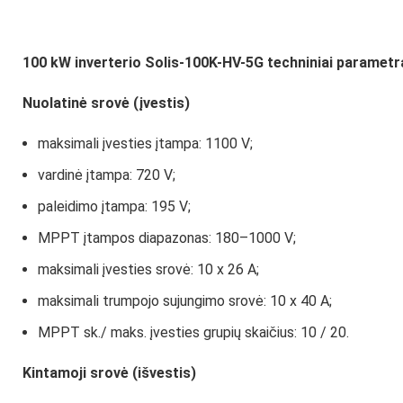
100 kW inverterio
Solis-100K-HV-5G
techniniai parametr
Nuolatinė srovė (įvestis)
maksimali įvesties įtampa: 1100 V;
vardinė įtampa: 720 V;
paleidimo įtampa: 195 V;
MPPT įtampos diapazonas: 180–1000 V;
maksimali įvesties srovė: 10 x 26 A;
maksimali trumpojo sujungimo srovė: 10 x 40 A;
MPPT sk./ maks. įvesties grupių skaičius: 10 / 20.
Kintamoji srovė (išvestis)