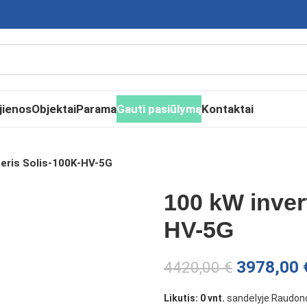
jienos
Objektai
Parama
Gauti pasiūlymą
Kontaktai
teris Solis-100K-HV-5G
100 kW inver
HV-5G
3978,00
4420,00
€
Likutis: 0 vnt.
sandėlyje Raudond