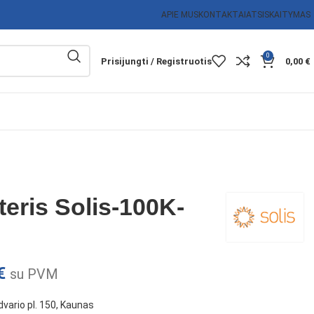
APIE MUS
KONTAKTAI
ATSISKAITYMAS
0
Prisijungti / Registruotis
0,00
€
teris Solis-100K-
€
su PVM
vario pl. 150, Kaunas