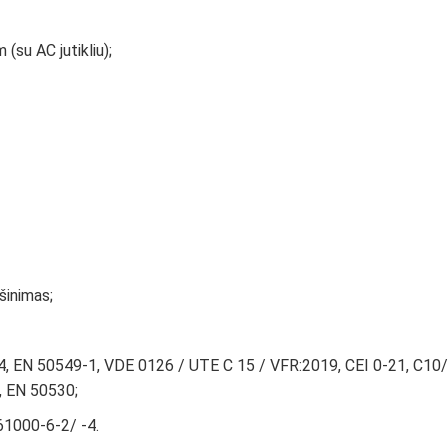
(su AC jutikliu);
šinimas;
24, EN 50549-1, VDE 0126 / UTE C 15 / VFR:2019, CEI 0-21, C10
, EN 50530;
61000-6-2/ -4.