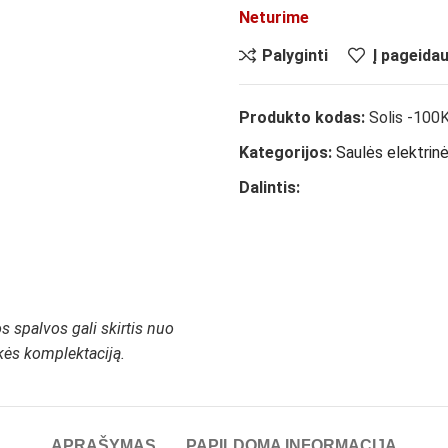
Neturime
Palyginti
Į pageida
Produkto kodas:
Solis -10
Kategorijos:
Saulės elektrin
Dalintis:
 spalvos gali skirtis nuo
ekės komplektaciją.
APRAŠYMAS
PAPILDOMA INFORMACIJA