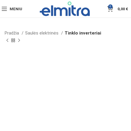
0
MENIU
0,00
€
Pradžia
Saulės elektrinės
Tinklo inverteriai