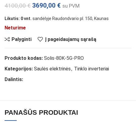
3690,00
€
4100,00
€
su PVM
Likutis: 0 vnt.
sandėlyje Raudondvario pl. 150, Kaunas
Neturime
Palyginti
Į pageidaujamų sąrašą
Produkto kodas:
Solis-80K-5G-PRO
Kategorijos:
Saulės elektrinės
,
Tinklo inverteriai
Dalintis:
PANAŠŪS PRODUKTAI