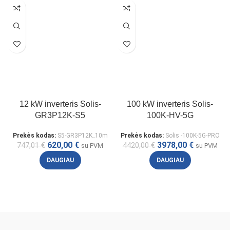
12 kW inverteris Solis-
100 kW inverteris Solis-
GR3P12K-S5
100K-HV-5G
Prekės kodas:
S5-GR3P12K_10m
Prekės kodas:
Solis -100K-5G-PRO
620,00
€
3978,00
€
747,01
€
4420,00
€
su PVM
su PVM
DAUGIAU
DAUGIAU