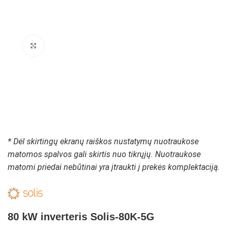
Padidinti paveikslėlį
* Dėl skirtingų ekranų raiškos nustatymų nuotraukose
matomos spalvos gali skirtis nuo tikrųjų. Nuotraukose
matomi priedai nebūtinai yra įtraukti į prekės komplektaciją.
80 kW inverteris Solis-80K-5G