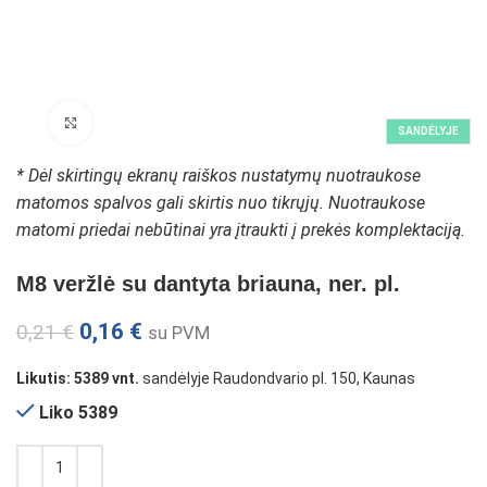
Padidinti paveikslėlį
SANDĖLYJE
* Dėl skirtingų ekranų raiškos nustatymų nuotraukose
matomos spalvos gali skirtis nuo tikrųjų. Nuotraukose
matomi priedai nebūtinai yra įtraukti į prekės komplektaciją.
M8 veržlė su dantyta briauna, ner. pl.
0,16
€
0,21
€
su PVM
Likutis: 5389 vnt.
sandėlyje Raudondvario pl. 150, Kaunas
Liko 5389