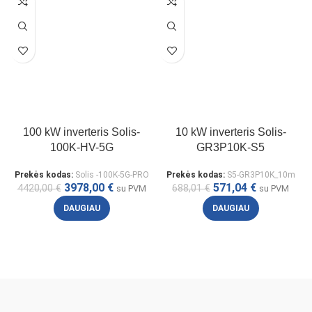
100 kW inverteris Solis-
10 kW inverteris Solis-
100K-HV-5G
GR3P10K-S5
Prekės kodas:
Solis -100K-5G-PRO
Prekės kodas:
S5-GR3P10K_10m
3978,00
€
571,04
€
4420,00
€
688,01
€
su PVM
su PVM
DAUGIAU
DAUGIAU