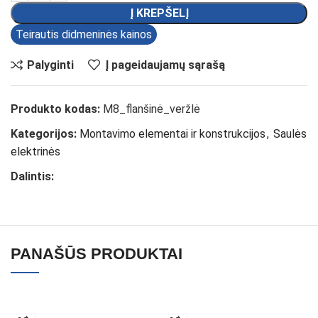
Į KREPŠELĮ
Teirautis didmeninės kainos
Palyginti
Į pageidaujamų sąrašą
Produkto kodas:
M8_flanšinė_veržlė
Kategorijos:
Montavimo elementai ir konstrukcijos
,
Saulės
elektrinės
Dalintis:
PANAŠŪS PRODUKTAI