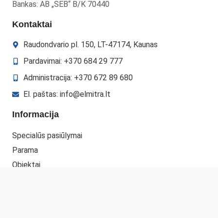
Bankas: AB „SEB“ B/K 70440
Kontaktai
Raudondvario pl. 150, LT-47174, Kaunas
Pardavimai: +370 684 29 777
Administracija: +370 672 89 680
El. paštas: info@elmitra.lt
Informacija
Specialūs pasiūlymai
Parama
Objektai
Gauti pasiūlymą
Kontaktai
Mano paskyra