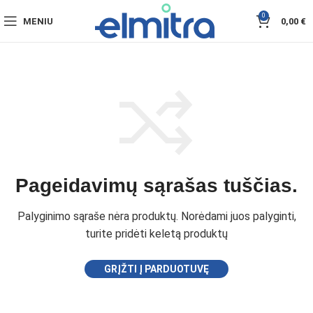
0
MENIU
0,00
€
Pageidavimų sąrašas tuščias.
Palyginimo sąraše nėra produktų. Norėdami juos palyginti,
turite pridėti keletą produktų
GRĮŽTI Į PARDUOTUVĘ