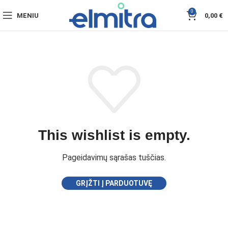
0
MENIU
0,00
€
This wishlist is empty.
Pageidavimų sąrašas tuščias.
GRĮŽTI Į PARDUOTUVĘ