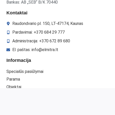
Bankas: AB „SEB“ B/K 70440
Kontaktai
Raudondvario pl. 150, LT-47174, Kaunas
Pardavimai: +370 684 29 777
Administracija: +370 672 89 680
El. paštas: info@elmitra.lt
Informacija
Specialūs pasiūlymai
Parama
Objektai
Gauti pasiūlymą
Kontaktai
Mano paskyra