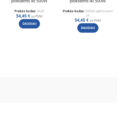
plokštėms iki 500W
plokštėms iki 500W
Prekės kodas:
S500
Prekės kodas:
S500B optimizatori
54,45
€
us
su PVM
54,45
€
su PVM
DAUGIAU
DAUGIAU