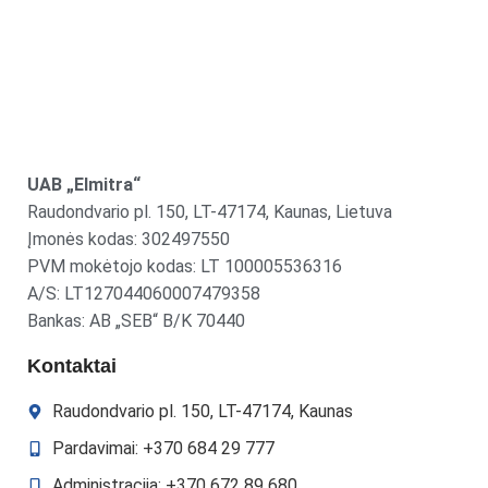
UAB „Elmitra“
Raudondvario pl. 150, LT-47174, Kaunas, Lietuva
Įmonės kodas: 302497550
PVM mokėtojo kodas: LT 100005536316
A/S: LT127044060007479358
Bankas: AB „SEB“ B/K 70440
Kontaktai
Raudondvario pl. 150, LT-47174, Kaunas
Pardavimai: +370 684 29 777
Administracija: +370 672 89 680