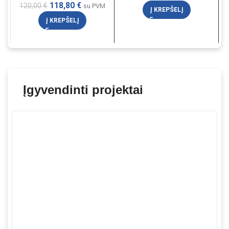
118,80
€
120,00
€
su PVM
Į KREPŠELĮ
Į KREPŠELĮ
Įgyvendinti projektai