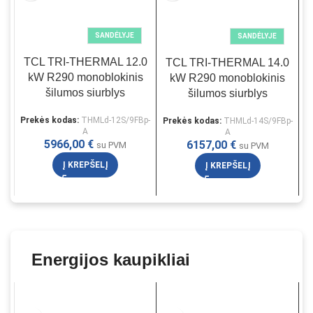
SANDĖLYJE
SANDĖLYJE
TCL TRI-THERMAL 12.0
TCL TRI-THERMAL 14.0
kW R290 monoblokinis
kW R290 monoblokinis
šilumos siurblys
šilumos siurblys
Prekės kodas:
THMLd-12S/9FBp-
Prekės kodas:
THMLd-14S/9FBp-
P
A
A
5966,00
€
6157,00
€
su PVM
su PVM
Į KREPŠELĮ
Į KREPŠELĮ
Energijos kaupikliai