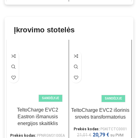
Įkrovimo stotelės
SANDĖLYJE
SANDĖLYJE
TeltoCharge EVC2
TeltoCharge EVC2 išorinis
T
Eastron išmanusis
srovės transformatorius
energijos skaitiklis
Prekės kodas:
PGKITCTC0001
P
20,79
€
21,01
€
su PVM
Prekės kodas:
PPNRGM3100EA