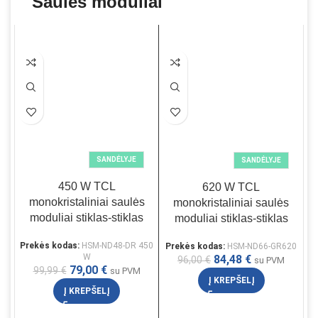
Saulės moduliai
SANDĖLYJE
SANDĖLYJE
450 W TCL
620 W TCL
monokristaliniai saulės
monokristaliniai saulės
moduliai stiklas-stiklas
moduliai stiklas-stiklas
Prekės kodas:
HSM-ND48-DR 450
Prekės kodas:
HSM-ND66-GR620
W
84,48
€
96,00
€
su PVM
79,00
€
99,99
€
su PVM
Į KREPŠELĮ
Į KREPŠELĮ