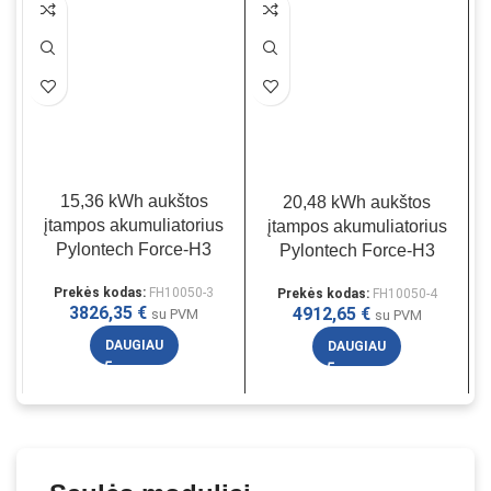
15,36 kWh aukštos
20,48 kWh aukštos
2
įtampos akumuliatorius
įtampos akumuliatorius
a
Pylontech Force-H3
Pylontech Force-H3
Prekės kodas:
FH10050-3
Prekės kodas:
FH10050-4
3826,35
€
4912,65
€
su PVM
su PVM
DAUGIAU
DAUGIAU