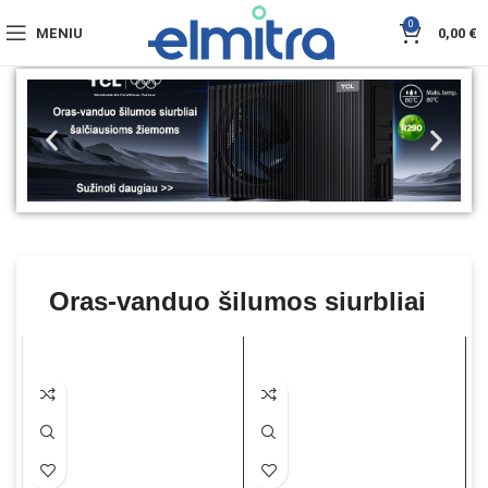
0
MENIU
0,00
€
Oras-vanduo šilumos siurbliai