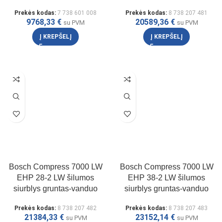
Prekės kodas:
7 738 601 008
Prekės kodas:
8 738 207 481
9768,33
€
20589,36
€
su PVM
su PVM
Į KREPŠELĮ
Į KREPŠELĮ
Bosch Compress 7000 LW
Bosch Compress 7000 LW
EHP 28-2 LW šilumos
EHP 38-2 LW šilumos
siurblys gruntas-vanduo
siurblys gruntas-vanduo
Prekės kodas:
8 738 207 482
Prekės kodas:
8 738 207 483
21384,33
€
23152,14
€
su PVM
su PVM