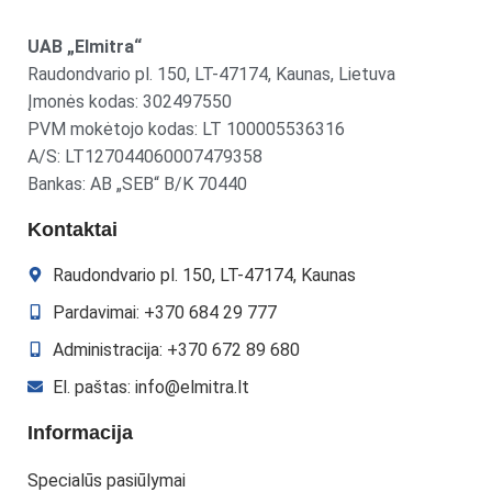
UAB „Elmitra“
Raudondvario pl. 150, LT-47174, Kaunas, Lietuva
Įmonės kodas: 302497550
PVM mokėtojo kodas: LT 100005536316
A/S: LT127044060007479358
Bankas: AB „SEB“ B/K 70440
Kontaktai
Raudondvario pl. 150, LT-47174, Kaunas
Pardavimai: +370 684 29 777
Administracija: +370 672 89 680
El. paštas: info@elmitra.lt
Informacija
Specialūs pasiūlymai