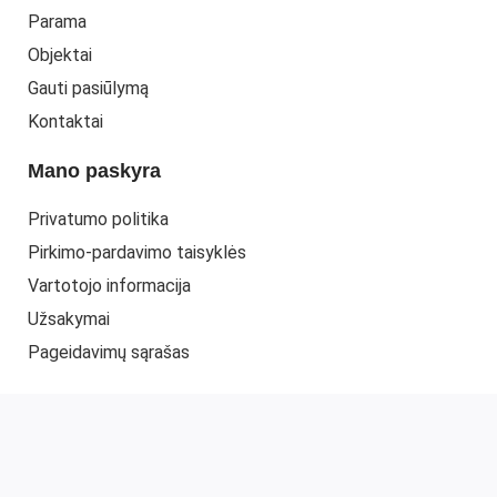
Parama
Objektai
Gauti pasiūlymą
Kontaktai
Mano paskyra
Privatumo politika
Pirkimo-pardavimo taisyklės
Vartotojo informacija
Užsakymai
Pageidavimų sąrašas
© 2022 UAB "ELMITRA"
www.elmitra.lt
. Web sprendimas -
PEPA