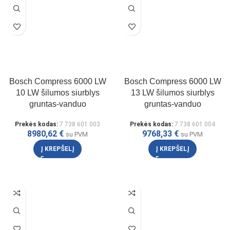
Bosch Compress 6000 LW
Bosch Compress 6000 LW
10 LW šilumos siurblys
13 LW šilumos siurblys
gruntas-vanduo
gruntas-vanduo
Prekės kodas:
7 738 601 003
Prekės kodas:
7 738 601 004
8980,62
€
9768,33
€
su PVM
su PVM
Į KREPŠELĮ
Į KREPŠELĮ