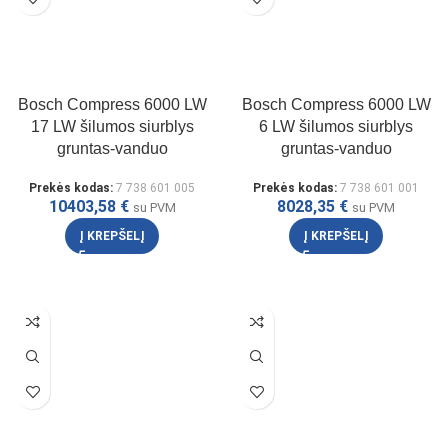
Bosch Compress 6000 LW
Bosch Compress 6000 LW
17 LW šilumos siurblys
6 LW šilumos siurblys
gruntas-vanduo
gruntas-vanduo
Prekės kodas:
7 738 601 005
Prekės kodas:
7 738 601 001
10403,58
€
8028,35
€
su PVM
su PVM
Į KREPŠELĮ
Į KREPŠELĮ