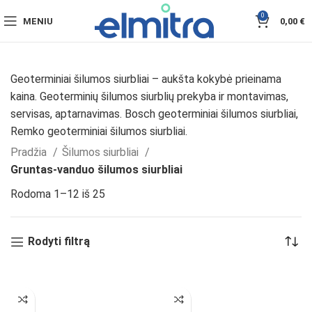
0
MENIU
0,00
€
Geoterminiai šilumos siurbliai – aukšta kokybė prieinama
kaina. Geoterminių šilumos siurblių prekyba ir montavimas,
servisas, aptarnavimas. Bosch geoterminiai šilumos siurbliai,
Remko geoterminiai šilumos siurbliai.
Pradžia
Šilumos siurbliai
Gruntas-vanduo šilumos siurbliai
Rodoma 1–12 iš 25
Rodyti filtrą