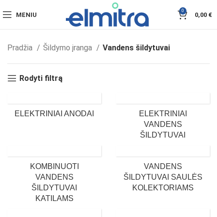
0
MENIU
0,00
€
Pradžia
Šildymo įranga
Vandens šildytuvai
Rodyti filtrą
ELEKTRINIAI ANODAI
ELEKTRINIAI
VANDENS
ŠILDYTUVAI
KOMBINUOTI
VANDENS
VANDENS
ŠILDYTUVAI SAULĖS
ŠILDYTUVAI
KOLEKTORIAMS
KATILAMS