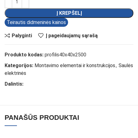
Į KREPŠELĮ
Teirautis didmeninės kainos
Palyginti
Į pageidaujamų sąrašą
Produkto kodas:
profilis40x40x2500
Kategorijos:
Montavimo elementai ir konstrukcijos
,
Saulės
elektrinės
Dalintis:
PANAŠŪS PRODUKTAI