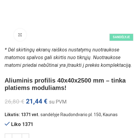
Padidinti paveikslėlį
SANDĖLYJE
* Dėl skirtingų ekranų raiškos nustatymų nuotraukose
matomos spalvos gali skirtis nuo tikrųjų. Nuotraukose
matomi priedai nebūtinai yra įtraukti į prekės komplektaciją.
Aliuminis profilis 40x40x2500 mm – tinka
platiems moduliams!
21,44
€
26,80
€
su PVM
Likutis: 1371 vnt.
sandėlyje Raudondvario pl. 150, Kaunas
Liko 1371