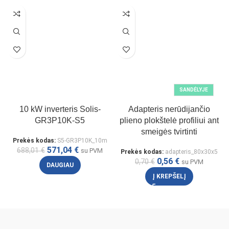
SANDĖLYJE
10 kW inverteris Solis-
Adapteris nerūdijančio
GR3P10K-S5
plieno plokštelė profiliui ant
smeigės tvirtinti
Prekės kodas:
S5-GR3P10K_10m
571,04
€
688,01
€
su PVM
Prekės kodas:
adapteris_80x30x5
0,56
€
0,70
€
su PVM
DAUGIAU
Į KREPŠELĮ