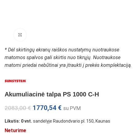
Padidinti paveikslėlį
* Dėl skirtingų ekranų raiškos nustatymų nuotraukose
matomos spalvos gali skirtis nuo tikrųjų. Nuotraukose
matomi priedai nebūtinai yra įtraukti į prekės komplektaciją.
Akumuliacinė talpa PS 1000 C-H
1770,54
€
2083,00
€
su PVM
Likutis: 0 vnt.
sandėlyje Raudondvario pl. 150, Kaunas
Neturime