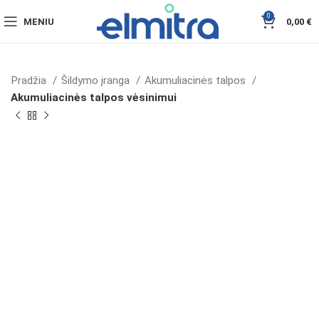
0
MENIU
0,00
€
Pradžia
Šildymo įranga
Akumuliacinės talpos
Akumuliacinės talpos vėsinimui