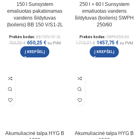
150 l Sunsystem
250 l + 60 l Sunsystem
emaliuotas pakabinamas
emaliuotas vandens
vandens šildytuvas
šildytuvas (boileris) SWPH
(boileris) BB 150 V/S1-2L
250/60
Prekės kodas:
BB150V/S1-2L
Prekės kodas:
SWPH250/60
650,25
€
1457,75
€
765,00
€
1715,01
€
su PVM
su PVM
Į KREPŠELĮ
Į KREPŠELĮ
Akumuliacinė talpa HYG B
Akumuliacinė talpa HYG B