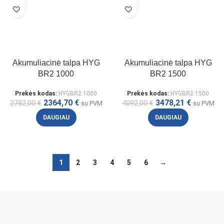
Akumuliacinė talpa HYG
Akumuliacinė talpa HYG
BR2 1000
BR2 1500
Prekės kodas:
HYGBR2 1000
Prekės kodas:
HYGBR2 1500
2364,70
€
3478,21
€
2782,00
€
4092,00
€
su PVM
su PVM
DAUGIAU
DAUGIAU
1
2
3
4
5
6
→