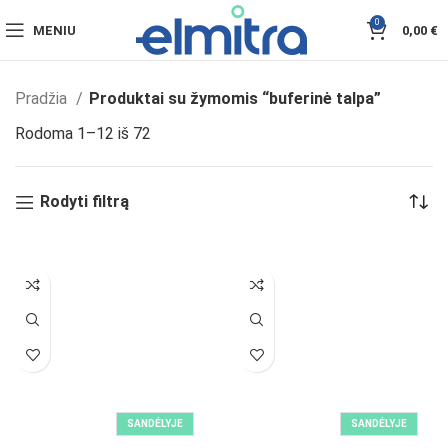
0
MENIU
0,00
€
Pradžia
Produktai su žymomis “buferinė talpa”
Rodoma 1–12 iš 72
Rodyti filtrą
SANDĖLYJE
SANDĖLYJE