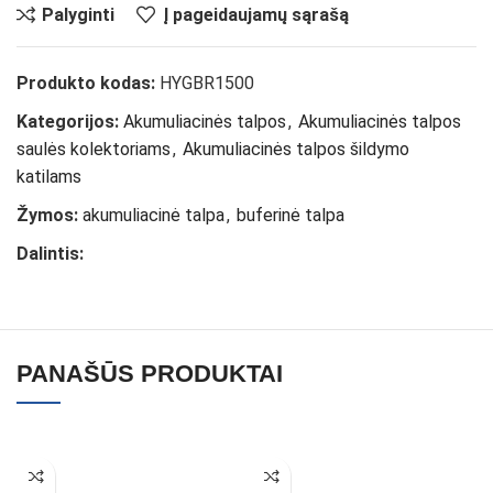
Palyginti
Į pageidaujamų sąrašą
Produkto kodas:
HYGBR1500
Kategorijos:
Akumuliacinės talpos
,
Akumuliacinės talpos
saulės kolektoriams
,
Akumuliacinės talpos šildymo
katilams
Žymos:
akumuliacinė talpa
,
buferinė talpa
Dalintis:
PANAŠŪS PRODUKTAI