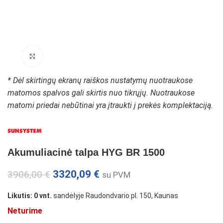
Padidinti paveikslėlį
* Dėl skirtingų ekranų raiškos nustatymų nuotraukose
matomos spalvos gali skirtis nuo tikrųjų. Nuotraukose
matomi priedai nebūtinai yra įtraukti į prekės komplektaciją.
Akumuliacinė talpa HYG BR 1500
3320,09
€
3906,00
€
su PVM
Likutis: 0 vnt.
sandėlyje Raudondvario pl. 150, Kaunas
Neturime