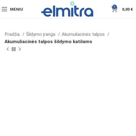
0
MENIU
0,00
€
Pradžia
Šildymo įranga
Akumuliacinės talpos
Akumuliacinės talpos šildymo katilams