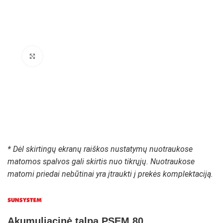
Padidinti paveikslėlį
* Dėl skirtingų ekranų raiškos nustatymų nuotraukose
matomos spalvos gali skirtis nuo tikrųjų. Nuotraukose
matomi priedai nebūtinai yra įtraukti į prekės komplektaciją.
Akumuliacinė talpa PSEM 80