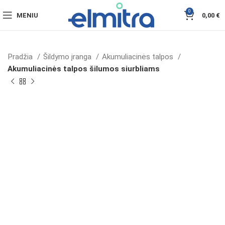
0
MENIU
0,00
€
Pradžia
Šildymo įranga
Akumuliacinės talpos
Akumuliacinės talpos šilumos siurbliams