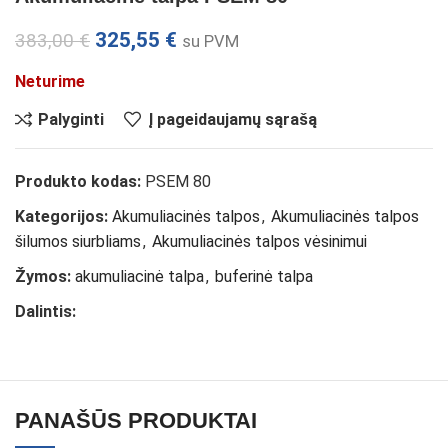
325,55
€
383,00
€
su PVM
Neturime
Palyginti
Į pageidaujamų sąrašą
Produkto kodas:
PSEM 80
Kategorijos:
Akumuliacinės talpos
,
Akumuliacinės talpos
šilumos siurbliams
,
Akumuliacinės talpos vėsinimui
Žymos:
akumuliacinė talpa
,
buferinė talpa
Dalintis:
PANAŠŪS PRODUKTAI