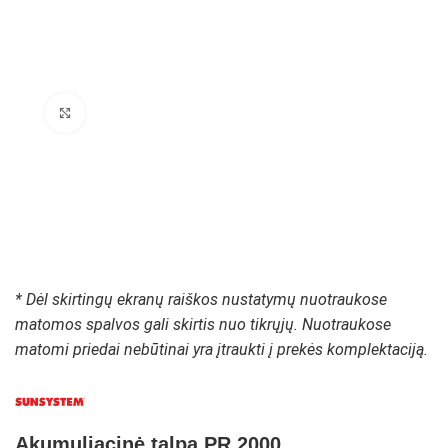
Padidinti paveikslėlį
* Dėl skirtingų ekranų raiškos nustatymų nuotraukose
matomos spalvos gali skirtis nuo tikrųjų. Nuotraukose
matomi priedai nebūtinai yra įtraukti į prekės komplektaciją.
Akumuliacinė talpa PR 2000