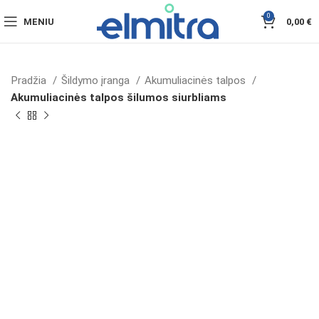
0
MENIU
0,00
€
Pradžia
Šildymo įranga
Akumuliacinės talpos
Akumuliacinės talpos šilumos siurbliams