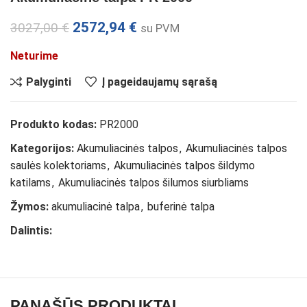
2572,94
€
3027,00
€
su PVM
Neturime
Palyginti
Į pageidaujamų sąrašą
Produkto kodas:
PR2000
Kategorijos:
Akumuliacinės talpos
,
Akumuliacinės talpos
saulės kolektoriams
,
Akumuliacinės talpos šildymo
katilams
,
Akumuliacinės talpos šilumos siurbliams
Žymos:
akumuliacinė talpa
,
buferinė talpa
Dalintis:
PANAŠŪS PRODUKTAI