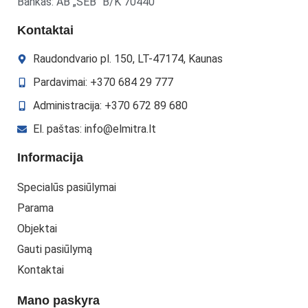
Bankas: AB „SEB“ B/K 70440
Kontaktai
Raudondvario pl. 150, LT-47174, Kaunas
Pardavimai: +370 684 29 777
Administracija: +370 672 89 680
El. paštas: info@elmitra.lt
Informacija
Specialūs pasiūlymai
Parama
Objektai
Gauti pasiūlymą
Kontaktai
Mano paskyra