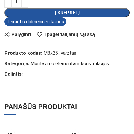
Į KREPŠELĮ
Teirautis didmeninės kainos
Palyginti
Į pageidaujamų sąrašą
Produkto kodas:
M8x25_varztas
Kategorija:
Montavimo elementai ir konstrukcijos
Dalintis:
PANAŠŪS PRODUKTAI