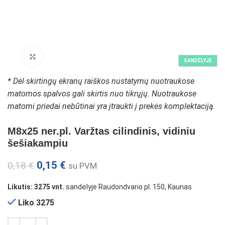
Padidinti paveikslėlį
SANDĖLYJE
* Dėl skirtingų ekranų raiškos nustatymų nuotraukose
matomos spalvos gali skirtis nuo tikrųjų. Nuotraukose
matomi priedai nebūtinai yra įtraukti į prekės komplektaciją.
M8x25 ner.pl. Varžtas cilindinis, vidiniu
šešiakampiu
0,15
€
0,18
€
su PVM
Likutis: 3275 vnt.
sandėlyje Raudondvario pl. 150, Kaunas
Liko 3275