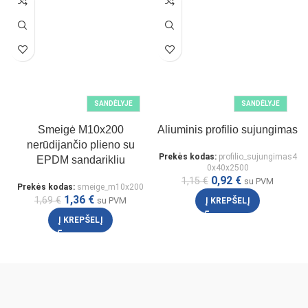
SANDĖLYJE
SANDĖLYJE
Smeigė M10x200
Aliuminis profilio sujungimas
nerūdijančio plieno su
Prekės kodas:
profilio_sujungimas4
EPDM sandarikliu
0x40x2500
0,92
€
1,15
€
su PVM
Prekės kodas:
smeige_m10x200
1,36
€
1,69
€
su PVM
Į KREPŠELĮ
Į KREPŠELĮ