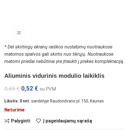
Padidinti paveikslėlį
* Dėl skirtingų ekranų raiškos nustatymų nuotraukose
matomos spalvos gali skirtis nuo tikrųjų. Nuotraukose
matomi priedai nebūtinai yra įtraukti į prekės komplektaciją.
Aliuminis vidurinis modulio laikiklis
0,52
€
0,65
€
su PVM
Likutis: 0 vnt.
sandėlyje Raudondvario pl. 150, Kaunas
Neturime
Palyginti
Į pageidaujamų sąrašą