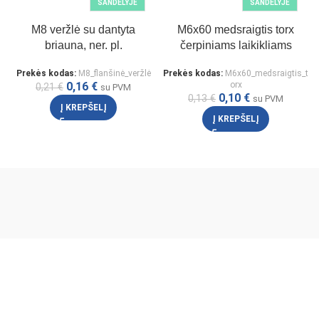
SANDĖLYJE
SANDĖLYJE
M8 veržlė su dantyta
M6x60 medsraigtis torx
briauna, ner. pl.
čerpiniams laikikliams
Prekės kodas:
M8_flanšinė_veržlė
Prekės kodas:
M6x60_medsraigtis_t
0,16
€
orx
0,21
€
su PVM
0,10
€
0,13
€
su PVM
Į KREPŠELĮ
Į KREPŠELĮ