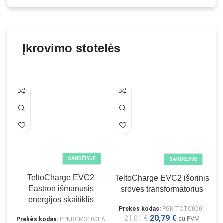
Įkrovimo stotelės
SANDĖLYJE
SANDĖLYJE
TeltoCharge EVC2
TeltoCharge EVC2 išorinis
T
Eastron išmanusis
srovės transformatorius
energijos skaitiklis
Prekės kodas:
PGKITCTC0001
P
20,79
€
21,01
€
su PVM
Prekės kodas:
PPNRGM3100EA