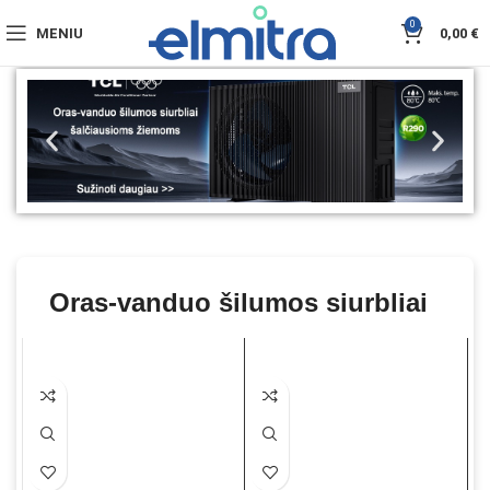
0
MENIU
0,00
€
Oras-vanduo šilumos siurbliai