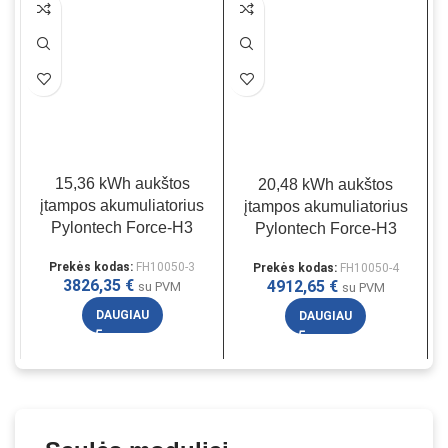
15,36 kWh aukštos
20,48 kWh aukštos
2
įtampos akumuliatorius
įtampos akumuliatorius
a
Pylontech Force-H3
Pylontech Force-H3
Prekės kodas:
FH10050-3
Prekės kodas:
FH10050-4
3826,35
€
4912,65
€
su PVM
su PVM
DAUGIAU
DAUGIAU