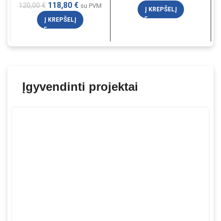
118,80
€
120,00
€
su PVM
Į KREPŠELĮ
Į KREPŠELĮ
Įgyvendinti projektai