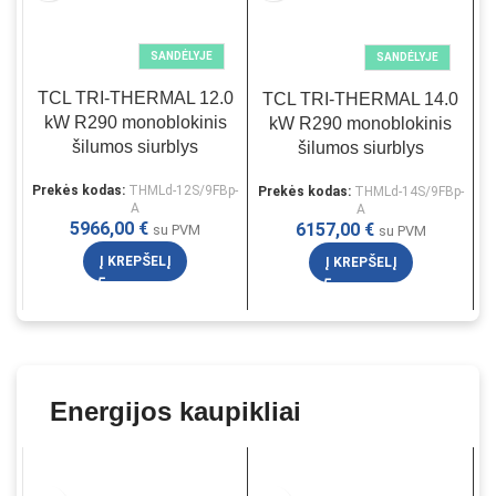
SANDĖLYJE
SANDĖLYJE
TCL TRI-THERMAL 12.0
TCL TRI-THERMAL 14.0
kW R290 monoblokinis
kW R290 monoblokinis
šilumos siurblys
šilumos siurblys
Prekės kodas:
THMLd-12S/9FBp-
Prekės kodas:
THMLd-14S/9FBp-
P
A
A
5966,00
€
6157,00
€
su PVM
su PVM
Į KREPŠELĮ
Į KREPŠELĮ
Energijos kaupikliai