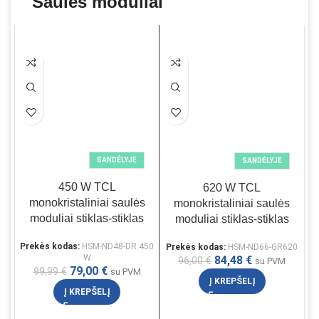
Saulės moduliai
SANDĖLYJE
SANDĖLYJE
450 W TCL
620 W TCL
monokristaliniai saulės
monokristaliniai saulės
moduliai stiklas-stiklas
moduliai stiklas-stiklas
Prekės kodas:
HSM-ND48-DR 450
Prekės kodas:
HSM-ND66-GR620
W
84,48
€
96,00
€
su PVM
79,00
€
99,99
€
su PVM
Į KREPŠELĮ
Į KREPŠELĮ