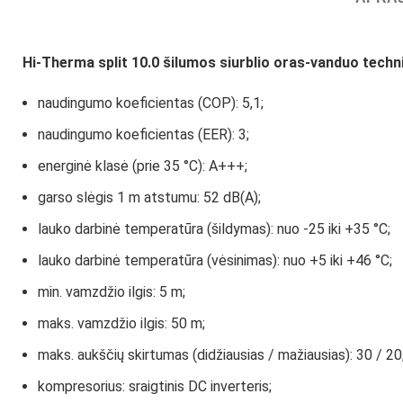
Hi-Therma split 10.0 šilumos siurblio oras-vanduo
techni
naudingumo koeficientas (COP): 5,1;
naudingumo koeficientas (EER): 3;
energinė klasė (prie 35 °C): A+++;
garso slėgis 1 m atstumu: 52 dB(A);
lauko darbinė temperatūra (šildymas): nuo -25 iki +35 °C;
lauko darbinė temperatūra (vėsinimas): nuo +5 iki +46 °C;
min. vamzdžio ilgis: 5 m;
maks. vamzdžio ilgis: 50 m;
maks. aukščių skirtumas (didžiausias / mažiausias): 30 / 20
kompresorius: sraigtinis DC inverteris;