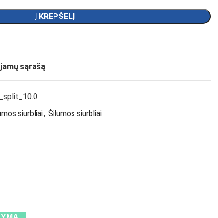
Į KREPŠELĮ
ujamų sąrašą
split_10.0
mos siurbliai
,
Šilumos siurbliai
LYMĄ