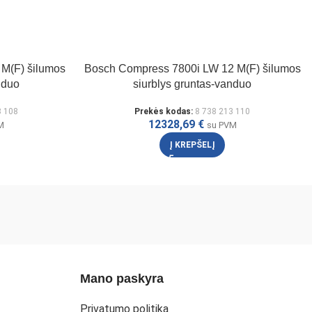
M(F) šilumos
Bosch Compress 7800i LW 12 M(F) šilumos
nduo
siurblys gruntas-vanduo
3 108
Prekės kodas:
8 738 213 110
12328,69
€
M
su PVM
Į KREPŠELĮ
Mano paskyra
Privatumo politika