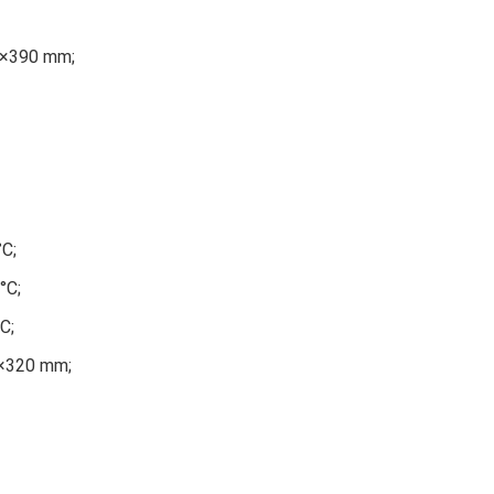
00×390 mm;
°C;
°C;
C;
20×320 mm;