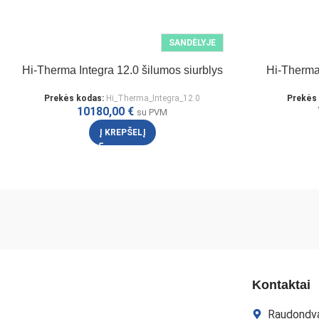
SANDĖLYJE
Hi-Therma Integra 12.0 šilumos siurblys
Hi-Therma 
Prekės kodas:
Hi_Therma_Integra_12.0
Prekės
10180,00
€
su PVM
Į KREPŠELĮ
Kontaktai
Raudondva