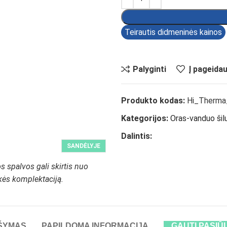
Teirautis didmeninės kainos
Palyginti
Į pageida
Produkto kodas:
Hi_Therma_
Kategorijos:
Oras-vanduo šilu
Dalintis:
SANDĖLYJE
 spalvos gali skirtis nuo
ekės komplektaciją.
ŠYMAS
PAPILDOMA INFORMACIJA
GAUTI PASIŪ