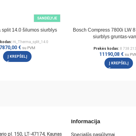
SANDĖLYJE
split 14.0 šilumos siurblys
Bosch Compress 7800i LW 8 
siurblys gruntas-va
 kodas:
Hi_Therma_split_14.0
7870,00
€
su PVM
Prekės kodas:
8 738 21
11190,08
€
su PV
Į KREPŠELĮ
Į KREPŠELĮ
Informacija
rio pl. 150, LT-47174, Kaunas
Specialūs pasiūlymai