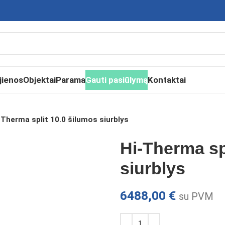
jienos
Objektai
Parama
Gauti pasiūlymą
Kontaktai
-Therma split 10.0 šilumos siurblys
Hi-Therma sp
siurblys
6488,00
€
su PVM