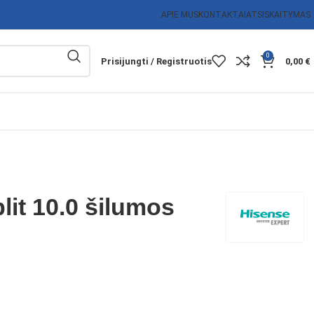
APIE MUS
KONTAKTAI
ATSISKAITYMAS
0
Prisijungti / Registruotis
0,00
€
lit 10.0 šilumos