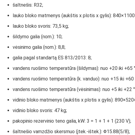
šaltnešis: R32;
lauko bloko matmenys (aukštis x plotis x gylis): 840×11
lauko bloko svoris: 73,5 kg;
šildymo galia (nom.): 10;
vėsinimo galia (nom.): 8,8;
galia pagal standartą ES 813/2013: 8;
vandens ruošimo temperatūra (šildymas): nuo +20 iki +65 
vandens ruošimo temperatūra (k. vanduo): nuo +15 iki +60 
vandens ruošimo temperatūra (vėsinimas): nuo +5 iki +22 °
vidinio bloko matmenys (aukštis x plotis x gylis): 890×5
vidinio bloko svoris: 47 kg;
pakopinio rezervinio teno galia, kW: 3 = 1 + 1 + 1 (230 V);
šaltnešio vamzdžio skersmuo (įtek.-ištek.): Φ15.88(5/8);