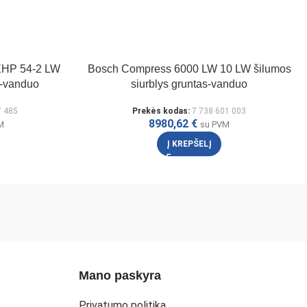
EHP 54-2 LW
Bosch Compress 6000 LW 10 LW šilumos
s-vanduo
siurblys gruntas-vanduo
7 485
Prekės kodas:
7 738 601 003
8980,62
€
M
su PVM
Į KREPŠELĮ
Mano paskyra
Privatumo politika