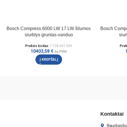
Bosch Compress 6000 LW 17 LW šilumos
Bosch Compr
siurblys gruntas-vanduo
siu
Prekės kodas:
7 738 601 005
Pre
10403,58
€
su PVM
Į KREPŠELĮ
Kontaktai
Raudondva