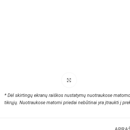
Padidinti paveikslėlį
* Dėl skirtingų ekranų raiškos nustatymų nuotraukose matomos
tikrųjų. Nuotraukose matomi priedai nebūtinai yra įtraukti į pr
APRA