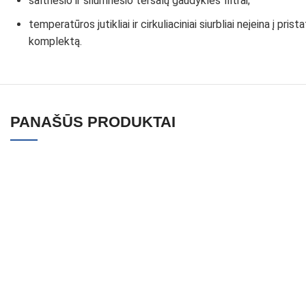
šaltnešio ir šilumnešio teršalų gaudyklės filtrai;
temperatūros jutikliai ir cirkuliaciniai siurbliai neįeina į pris
komplektą.
PANAŠŪS PRODUKTAI