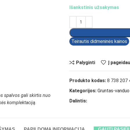
Išankstinis užsakymas
Teirautis didmeninės kainos
Palyginti
Į pageida
Produkto kodas:
8 738 207 
Kategorijos:
Gruntas-vanduo š
 spalvos gali skirtis nuo
Dalintis:
ekės komplektaciją.
ŠYMAS
PAPILDOMA INFORMACIJA
GAUTI PASIŪ