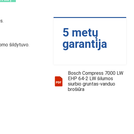
s.
5 metų
garantija
omo šildytuvo.
Bosch Compress 7000 LW
EHP 64-2 LW šilumos
siurbio gruntas-vanduo
brošiūra