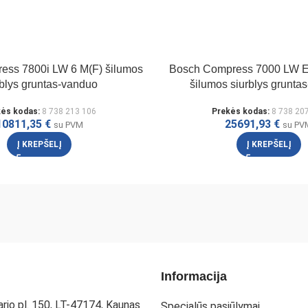
ess 7800i LW 6 M(F) šilumos
Bosch Compress 7000 LW 
rblys gruntas-vanduo
šilumos siurblys grunta
kės kodas:
8 738 213 106
Prekės kodas:
8 738 20
10811,35
€
25691,93
€
su PVM
su PV
Į KREPŠELĮ
Į KREPŠELĮ
Informacija
rio pl. 150, LT-47174, Kaunas
Specialūs pasiūlymai