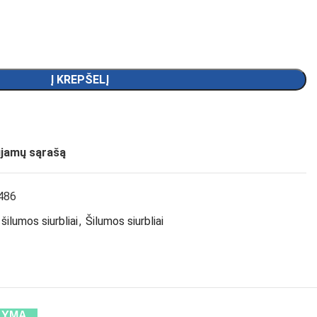
Į KREPŠELĮ
ujamų sąrašą
486
ilumos siurbliai
,
Šilumos siurbliai
LYMĄ