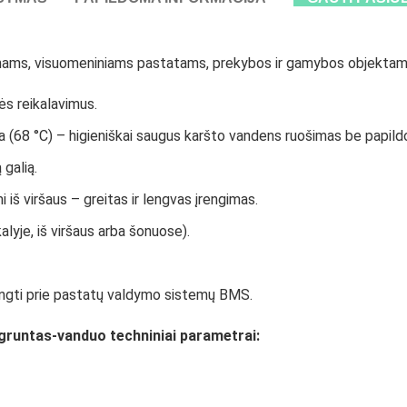
amams, visuomeniniams pastatams, prekybos ir gamybos objektam
ės reikalavimus.
 (68 °С) – higieniškai saugus karšto vandens ruošimas be papild
 galią.
iš viršaus – greitas ir lengvas įrengimas.
lyje, iš viršaus arba šonuose).
jungti prie pastatų valdymo sistemų BMS.
 gruntas-vanduo
techniniai parametrai: