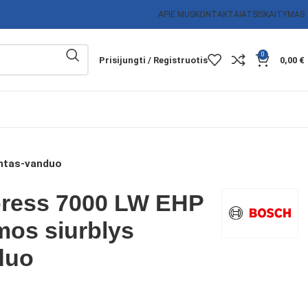
APIE MUS
KONTAKTAI
ATSISKAITYMAS
0
Prisijungti / Registruotis
0,00
€
untas-vanduo
ress 7000 LW EHP
mos siurblys
duo