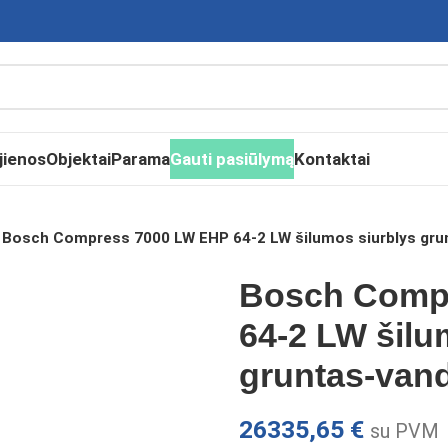
jienos
Objektai
Parama
Gauti pasiūlymą
Kontaktai
Bosch Compress 7000 LW EHP 64-2 LW šilumos siurblys gr
Bosch Comp
64-2 LW šilu
gruntas-van
26335,65
€
su PVM