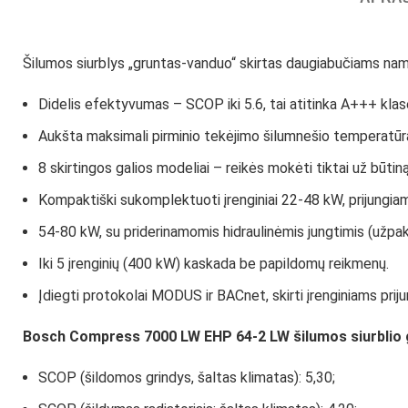
Šilumos siurblys „gruntas-vanduo“ skirtas daugiabučiams n
Didelis efektyvumas – SCOP iki 5.6, tai atitinka A+++ klas
Aukšta maksimali pirminio tekėjimo šilumnešio temperatūra
8 skirtingos galios modeliai – reikės mokėti tiktai už būtiną
Kompaktiški sukomplektuoti įrenginiai 22-48 kW, prijungiami 
54-80 kW, su priderinamomis hidraulinėmis jungtimis (užpaka
Iki 5 įrenginių (400 kW) kaskada be papildomų reikmenų.
Įdiegti protokolai MODUS ir BACnet, skirti įrenginiams pri
Bosch Compress 7000 LW EHP 64-2 LW šilumos siurblio
SCOP (šildomos grindys, šaltas klimatas): 5,30;