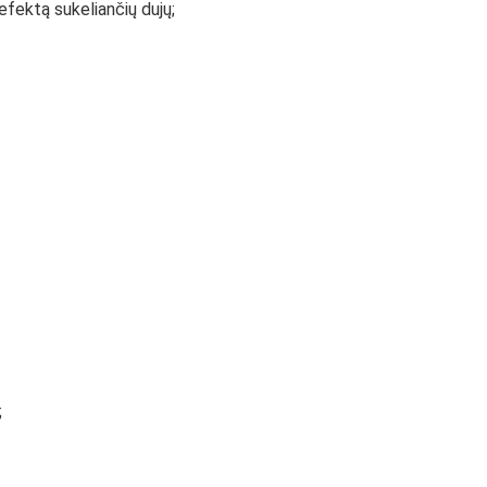
efektą sukeliančių dujų;
;