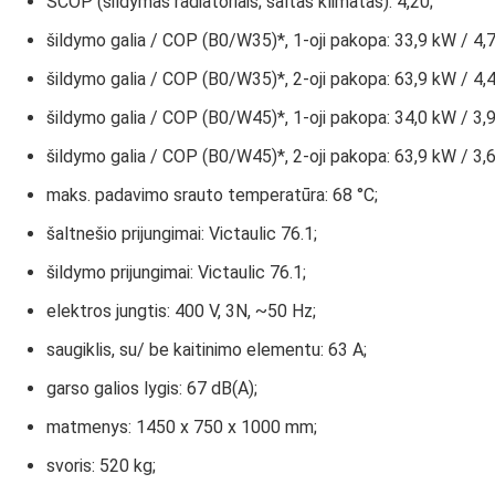
SCOP (šildymas radiatoriais; šaltas klimatas): 4,20;
šildymo galia / COP (B0/W35)*, 1-oji pakopa: 33,9 kW / 4,7
šildymo galia / COP (B0/W35)*, 2-oji pakopa: 63,9 kW / 4,4
šildymo galia / COP (B0/W45)*, 1-oji pakopa: 34,0 kW / 3,9
šildymo galia / COP (B0/W45)*, 2-oji pakopa: 63,9 kW / 3,6
maks. padavimo srauto temperatūra: 68 °С;
šaltnešio prijungimai: Victaulic 76.1;
šildymo prijungimai: Victaulic 76.1;
elektros jungtis: 400 V, 3N, ~50 Hz;
saugiklis, su/ be kaitinimo elementu: 63 A;
garso galios lygis: 67 dB(A);
matmenys: 1450 x 750 x 1000 mm;
svoris: 520 kg;