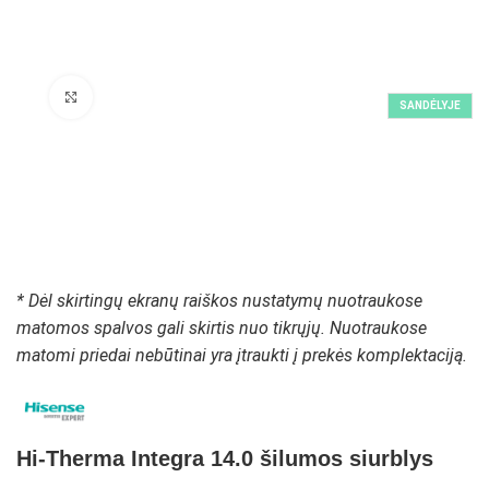
Padidinti paveikslėlį
SANDĖLYJE
* Dėl skirtingų ekranų raiškos nustatymų nuotraukose
matomos spalvos gali skirtis nuo tikrųjų. Nuotraukose
matomi priedai nebūtinai yra įtraukti į prekės komplektaciją.
Hi-Therma Integra 14.0 šilumos siurblys