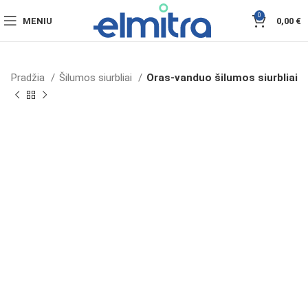
0
MENIU
0,00
€
Pradžia
Šilumos siurbliai
Oras-vanduo šilumos siurbliai