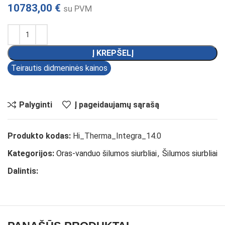
10783,00
€
su PVM
Į KREPŠELĮ
Teirautis didmeninės kainos
Palyginti
Į pageidaujamų sąrašą
Produkto kodas:
Hi_Therma_Integra_14.0
Kategorijos:
Oras-vanduo šilumos siurbliai
,
Šilumos siurbliai
Dalintis: