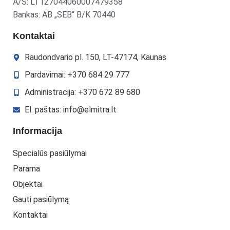
A/S: LT127044060007479358
Bankas: AB „SEB“ B/K 70440
Kontaktai
Raudondvario pl. 150, LT-47174, Kaunas
Pardavimai: +370 684 29 777
Administracija: +370 672 89 680
El. paštas: info@elmitra.lt
Informacija
Specialūs pasiūlymai
Parama
Objektai
Gauti pasiūlymą
Kontaktai