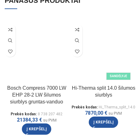
PANAŠŪS PRODUKTAI
SANDĖLYJE
Bosch Compress 7000 LW
Hi-Therma split 14.0 šilumos
EHP 28-2 LW šilumos
siurblys
siurblys gruntas-vanduo
Prekės kodas:
Hi_Therma_split_14.0
7870,00
€
su PVM
Prekės kodas:
8 738 207 482
21384,33
€
su PVM
Į KREPŠELĮ
Į KREPŠELĮ