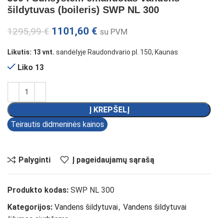
šildytuvas (boileris) SWP NL 300
1101,60
€
1295,99
€
su PVM
Likutis: 13 vnt.
sandėlyje Raudondvario pl. 150, Kaunas
Liko 13
Į KREPŠELĮ
Teirautis didmeninės kainos
Palyginti
Į pageidaujamų sąrašą
Produkto kodas:
SWP NL 300
Kategorijos:
Vandens šildytuvai
,
Vandens šildytuvai