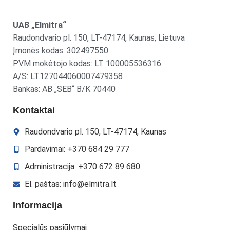
UAB „Elmitra“
Raudondvario pl. 150, LT-47174, Kaunas, Lietuva
Įmonės kodas: 302497550
PVM mokėtojo kodas: LT 100005536316
A/S: LT127044060007479358
Bankas: AB „SEB“ B/K 70440
Kontaktai
Raudondvario pl. 150, LT-47174, Kaunas
Pardavimai: +370 684 29 777
Administracija: +370 672 89 680
El. paštas: info@elmitra.lt
Informacija
Specialūs pasiūlymai