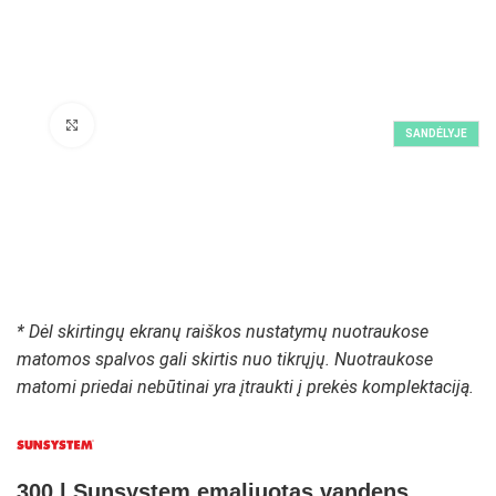
Padidinti paveikslėlį
SANDĖLYJE
* Dėl skirtingų ekranų raiškos nustatymų nuotraukose
matomos spalvos gali skirtis nuo tikrųjų. Nuotraukose
matomi priedai nebūtinai yra įtraukti į prekės komplektaciją.
300 l Sunsystem emaliuotas vandens