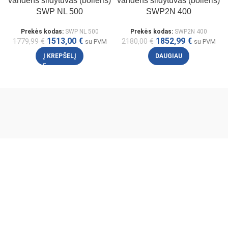
vandens šildytuvas (boileris)
vandens šildytuvas (boileris)
SWP NL 500
SWP2N 400
Prekės kodas:
SWP NL 500
Prekės kodas:
SWP2N 400
1513,00
€
1852,99
€
1779,99
€
2180,00
€
su PVM
su PVM
Į KREPŠELĮ
DAUGIAU