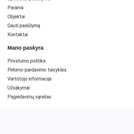
Parama
Objektai
Gauti pasiūlymą
Kontaktai
Mano paskyra
Privatumo politika
Pirkimo-pardavimo taisyklės
Vartotojo informacija
Užsakymai
Pageidavimų sąrašas
© 2022 UAB "ELMITRA"
www.elmitra.lt
. Web sprendimas -
PEPA