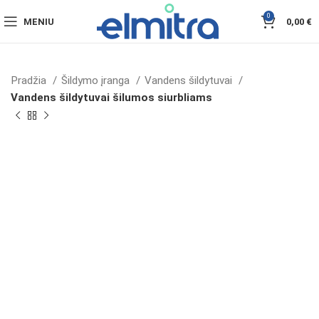
0
MENIU
0,00
€
Pradžia
Šildymo įranga
Vandens šildytuvai
Vandens šildytuvai šilumos siurbliams