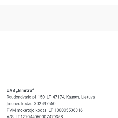
UAB „Elmitra“
Raudondvario pl. 150, LT-47174, Kaunas, Lietuva
Įmonės kodas: 302497550
PVM mokėtojo kodas: LT 100005536316
A/S: LT127044060007479358