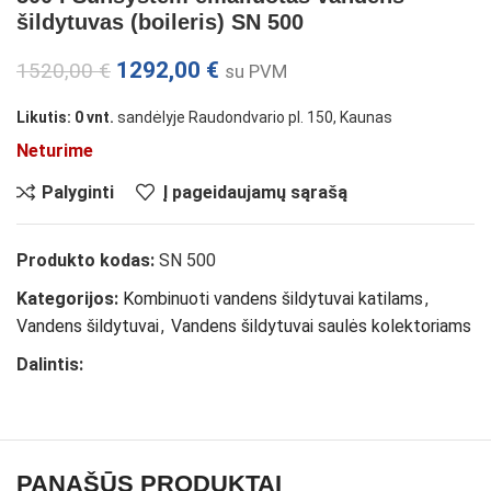
šildytuvas (boileris) SN 500
1292,00
€
1520,00
€
su PVM
Likutis: 0 vnt.
sandėlyje Raudondvario pl. 150, Kaunas
Neturime
Palyginti
Į pageidaujamų sąrašą
Produkto kodas:
SN 500
Kategorijos:
Kombinuoti vandens šildytuvai katilams
,
Vandens šildytuvai
,
Vandens šildytuvai saulės kolektoriams
Dalintis:
PANAŠŪS PRODUKTAI