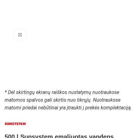
Padidinti paveikslėlį
* Dėl skirtingų ekranų raiškos nustatymų nuotraukose
matomos spalvos gali skirtis nuo tikrųjų. Nuotraukose
matomi priedai nebūtinai yra įtraukti į prekės komplektaciją.
500 l Sunsystem emaliuotas vandens