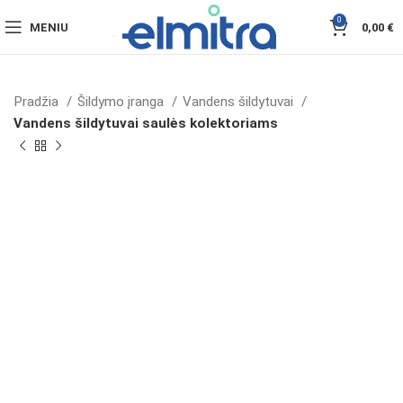
0
MENIU
0,00
€
Pradžia
Šildymo įranga
Vandens šildytuvai
Vandens šildytuvai saulės kolektoriams