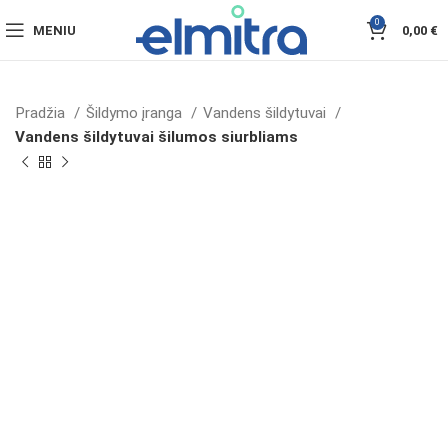
0
MENIU
0,00
€
Pradžia
Šildymo įranga
Vandens šildytuvai
Vandens šildytuvai šilumos siurbliams