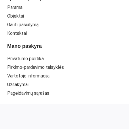
Parama
Objektai
Gauti pasiūlymą
Kontaktai
Mano paskyra
Privatumo politika
Pirkimo-pardavimo taisyklės
Vartotojo informacija
Užsakymai
Pageidavimų sąrašas
© 2022 UAB "ELMITRA"
www.elmitra.lt
. Web sprendimas -
PEPA