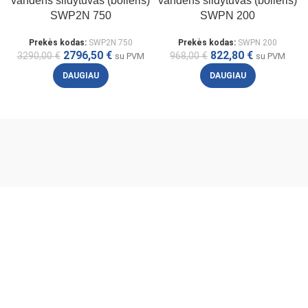
vandens šildytuvas (boileris)
vandens šildytuvas (boileris)
SWP2N 750
SWPN 200
Prekės kodas:
SWP2N 750
Prekės kodas:
SWPN 200
2796,50
€
822,80
€
3290,00
€
968,00
€
su PVM
su PVM
DAUGIAU
DAUGIAU