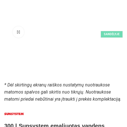
Padidinti paveikslėlį
SANDĖLYJE
* Dėl skirtingų ekranų raiškos nustatymų nuotraukose
matomos spalvos gali skirtis nuo tikrųjų. Nuotraukose
matomi priedai nebūtinai yra įtraukti į prekės komplektaciją.
300 l Sunsystem emaliuotas vandens