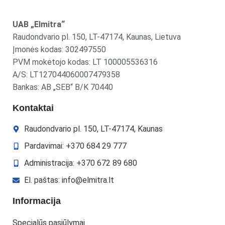
UAB „Elmitra“
Raudondvario pl. 150, LT-47174, Kaunas, Lietuva
Įmonės kodas: 302497550
PVM mokėtojo kodas: LT 100005536316
A/S: LT127044060007479358
Bankas: AB „SEB“ B/K 70440
Kontaktai
Raudondvario pl. 150, LT-47174, Kaunas
Pardavimai: +370 684 29 777
Administracija: +370 672 89 680
El. paštas: info@elmitra.lt
Informacija
Specialūs pasiūlymai