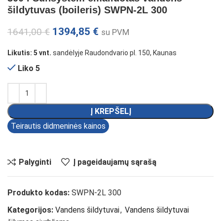
šildytuvas (boileris) SWPN-2L 300
1394,85
€
1641,00
€
su PVM
Likutis: 5 vnt.
sandėlyje Raudondvario pl. 150, Kaunas
Liko 5
Į KREPŠELĮ
Teirautis didmeninės kainos
Palyginti
Į pageidaujamų sąrašą
Produkto kodas:
SWPN-2L 300
Kategorijos:
Vandens šildytuvai
,
Vandens šildytuvai