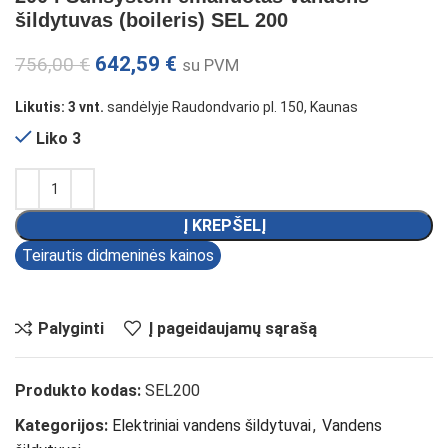
šildytuvas (boileris) SEL 200
642,59
€
756,00
€
su PVM
Likutis: 3 vnt.
sandėlyje Raudondvario pl. 150, Kaunas
Liko 3
Į KREPŠELĮ
Teirautis didmeninės kainos
Palyginti
Į pageidaujamų sąrašą
Produkto kodas:
SEL200
Kategorijos:
Elektriniai vandens šildytuvai
,
Vandens