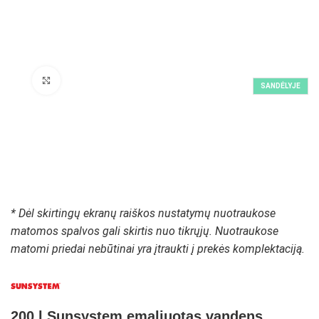
Padidinti paveikslėlį
SANDĖLYJE
* Dėl skirtingų ekranų raiškos nustatymų nuotraukose
matomos spalvos gali skirtis nuo tikrųjų. Nuotraukose
matomi priedai nebūtinai yra įtraukti į prekės komplektaciją.
200 l Sunsystem emaliuotas vandens