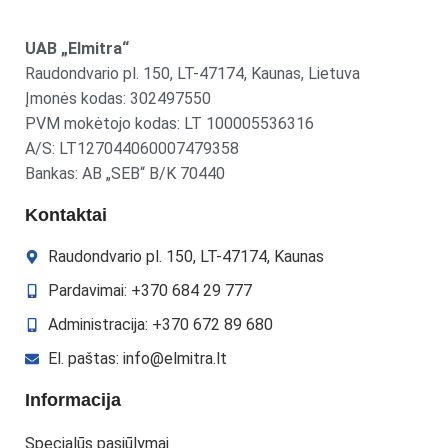
UAB „Elmitra“
Raudondvario pl. 150, LT-47174, Kaunas, Lietuva
Įmonės kodas: 302497550
PVM mokėtojo kodas: LT 100005536316
A/S: LT127044060007479358
Bankas: AB „SEB“ B/K 70440
Kontaktai
Raudondvario pl. 150, LT-47174, Kaunas
Pardavimai: +370 684 29 777
Administracija: +370 672 89 680
El. paštas: info@elmitra.lt
Informacija
Specialūs pasiūlymai