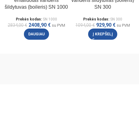
emaliuotas vandens
vandens šildytuvas (boileris)
šildytuvas (boileris) SN 1000
SN 300
Prekės kodas:
SN 1000
Prekės kodas:
SN 300
2408,90
€
929,90
€
2834,00
€
1094,00
€
su PVM
su PVM
DAUGIAU
Į KREPŠELĮ