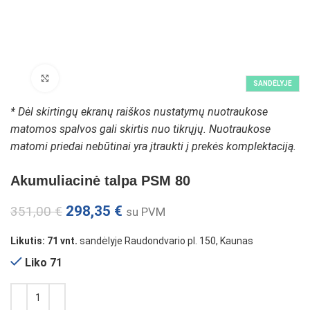
Padidinti paveikslėlį
SANDĖLYJE
* Dėl skirtingų ekranų raiškos nustatymų nuotraukose
matomos spalvos gali skirtis nuo tikrųjų. Nuotraukose
matomi priedai nebūtinai yra įtraukti į prekės komplektaciją.
Akumuliacinė talpa PSM 80
298,35
€
351,00
€
su PVM
Likutis: 71 vnt.
sandėlyje Raudondvario pl. 150, Kaunas
Liko 71