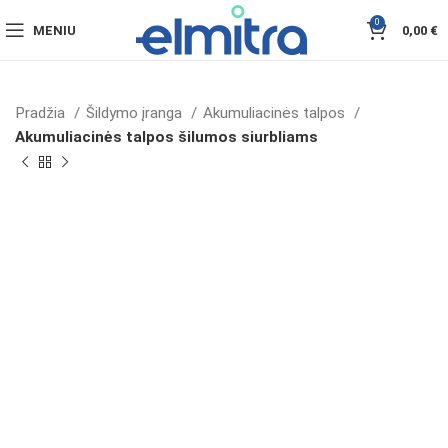
0
MENIU
0,00
€
Pradžia
Šildymo įranga
Akumuliacinės talpos
Akumuliacinės talpos šilumos siurbliams