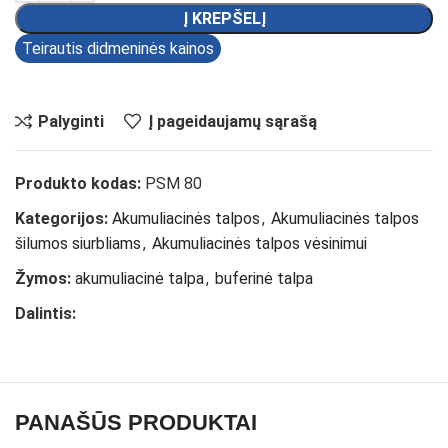
Į KREPŠELĮ
Teirautis didmeninės kainos
Palyginti
Į pageidaujamų sąrašą
Produkto kodas:
PSM 80
Kategorijos:
Akumuliacinės talpos
,
Akumuliacinės talpos
šilumos siurbliams
,
Akumuliacinės talpos vėsinimui
Žymos:
akumuliacinė talpa
,
buferinė talpa
Dalintis:
PANAŠŪS PRODUKTAI