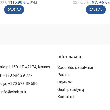
1116,90
€
1935,46
€
,00
€
2277,00
€
su PVM
s
DAUGIAU
DAUGIAU
Informacija
rio pl. 150, LT-47174, Kaunas
Specialūs pasiūlymai
Parama
i: +370 684 29 777
Objektai
acija: +370 672 89 680
Gauti pasiūlymą
: info@elmitra.lt
Kontaktai