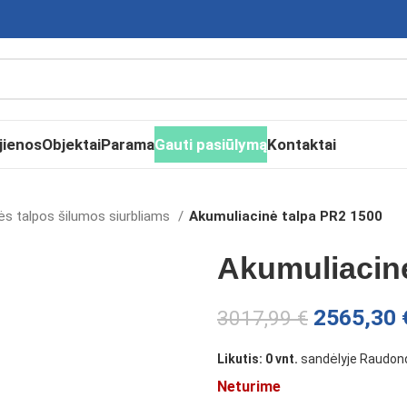
jienos
Objektai
Parama
Gauti pasiūlymą
Kontaktai
ės talpos šilumos siurbliams
Akumuliacinė talpa PR2 1500
Akumuliacinė
2565,30
3017,99
€
Likutis: 0 vnt.
sandėlyje Raudond
Neturime