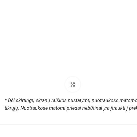
Padidinti paveikslėlį
* Dėl skirtingų ekranų raiškos nustatymų nuotraukose matomos
tikrųjų. Nuotraukose matomi priedai nebūtinai yra įtraukti į pr