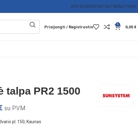
APIE MUS
KONTAKTAI
ATSISKAITYMAS
0
Prisijungti / Registruotis
0,00
€
 talpa PR2 1500
€
su PVM
vario pl. 150, Kaunas