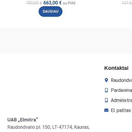
663,00
€
780,00
€
1314
su PVM
DAUGIAU
Kontaktai
Raudondva
Pardavima
Administr
El. paštas
UAB „Elmitra“
Raudondvario pl. 150, LT-47174, Kaunas,