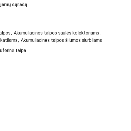
ujamų sąrašą
alpos
,
Akumuliacinės talpos saulės kolektoriams
,
 katilams
,
Akumuliacinės talpos šilumos siurbliams
uferinė talpa