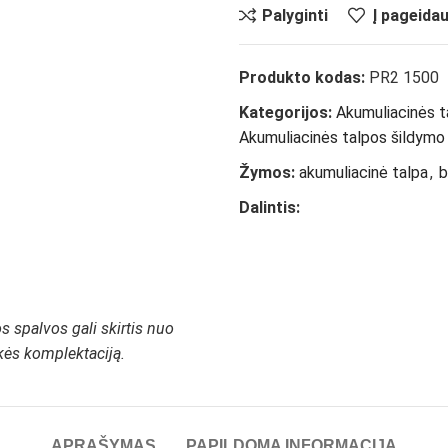
Palyginti
Į pageida
Produkto kodas:
PR2 1500
Kategorijos:
Akumuliacinės t
Akumuliacinės talpos šildymo
Žymos:
akumuliacinė talpa
,
b
Dalintis:
 spalvos gali skirtis nuo
ekės komplektaciją.
APRAŠYMAS
PAPILDOMA INFORMACIJA