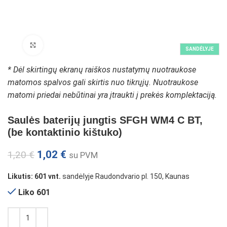
Padidinti paveikslėlį
SANDĖLYJE
* Dėl skirtingų ekranų raiškos nustatymų nuotraukose
matomos spalvos gali skirtis nuo tikrųjų. Nuotraukose
matomi priedai nebūtinai yra įtraukti į prekės komplektaciją.
Saulės baterijų jungtis SFGH WM4 C BT,
(be kontaktinio kištuko)
1,02
€
1,20
€
su PVM
Likutis: 601 vnt.
sandėlyje Raudondvario pl. 150, Kaunas
Liko 601