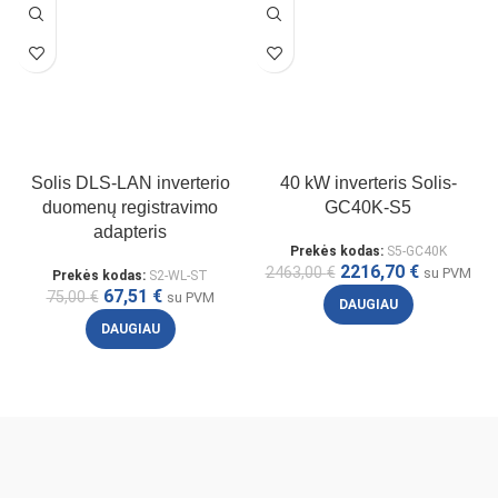
Solis DLS-LAN inverterio
40 kW inverteris Solis-
duomenų registravimo
GC40K-S5
adapteris
Prekės kodas:
S5-GC40K
2216,70
€
2463,00
€
su PVM
Prekės kodas:
S2-WL-ST
67,51
€
75,00
€
su PVM
DAUGIAU
DAUGIAU