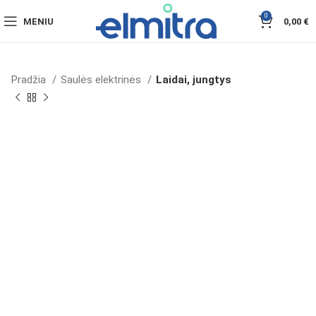
0
MENIU
0,00
€
Pradžia
Saulės elektrinės
Laidai, jungtys