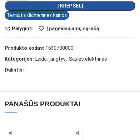
Į KREPŠELĮ
Teirautis didmeninės kainos
Palyginti
Į pageidaujamų sąrašą
Produkto kodas:
1530700000
Kategorijos:
Laidai, jungtys
,
Saulės elektrinės
Dalintis:
PANAŠŪS PRODUKTAI