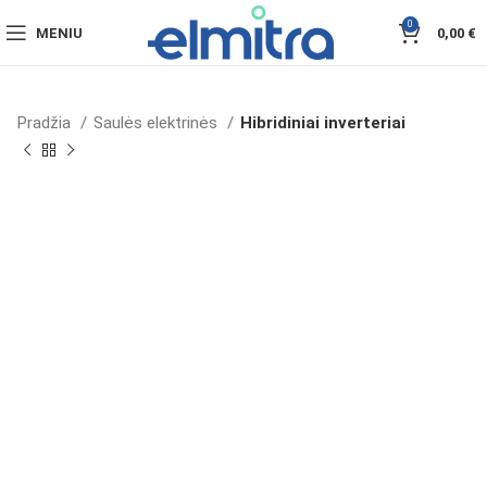
0
MENIU
0,00
€
Pradžia
Saulės elektrinės
Hibridiniai inverteriai