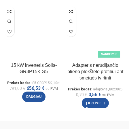
SANDĖLYJE
15 kW inverteris Solis-
Adapteris nerūdijančio
GR3P15K-S5
plieno plokštelė profiliui ant
smeigės tvirtinti
Prekės kodas:
S5-GR3P15K_10m
656,53
€
791,00
€
su PVM
Prekės kodas:
adapteris_80x30x5
0,56
€
0,70
€
su PVM
DAUGIAU
Į KREPŠELĮ