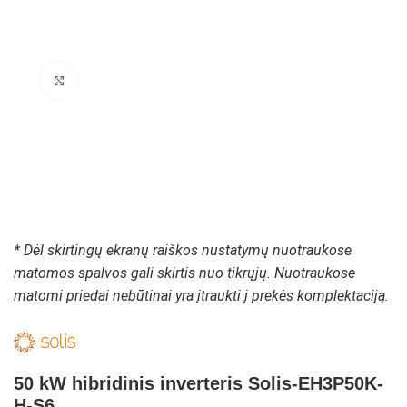
Padidinti paveikslėlį
* Dėl skirtingų ekranų raiškos nustatymų nuotraukose
matomos spalvos gali skirtis nuo tikrųjų. Nuotraukose
matomi priedai nebūtinai yra įtraukti į prekės komplektaciją.
50 kW hibridinis inverteris Solis-EH3P50K-
H-S6