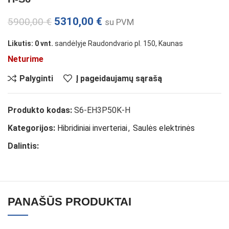
5310,00
€
5900,00
€
su PVM
Likutis: 0 vnt.
sandėlyje Raudondvario pl. 150, Kaunas
Neturime
Palyginti
Į pageidaujamų sąrašą
Produkto kodas:
S6-EH3P50K-H
Kategorijos:
Hibridiniai inverteriai
,
Saulės elektrinės
Dalintis:
PANAŠŪS PRODUKTAI