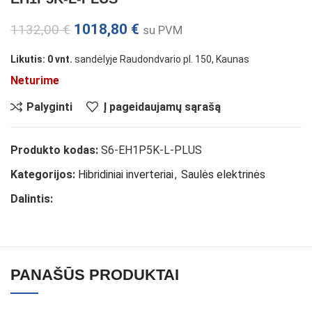
1018,80
€
1132,00
€
su PVM
Likutis: 0 vnt.
sandėlyje Raudondvario pl. 150, Kaunas
Neturime
Palyginti
Į pageidaujamų sąrašą
Produkto kodas:
S6-EH1P5K-L-PLUS
Kategorijos:
Hibridiniai inverteriai
,
Saulės elektrinės
Dalintis:
PANAŠŪS PRODUKTAI