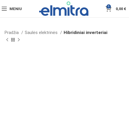
0
MENIU
0,00
€
Pradžia
Saulės elektrinės
Hibridiniai inverteriai