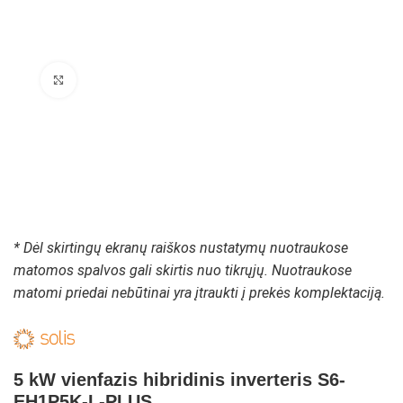
Padidinti paveikslėlį
* Dėl skirtingų ekranų raiškos nustatymų nuotraukose
matomos spalvos gali skirtis nuo tikrųjų. Nuotraukose
matomi priedai nebūtinai yra įtraukti į prekės komplektaciją.
5 kW vienfazis hibridinis inverteris S6-
EH1P5K-L-PLUS