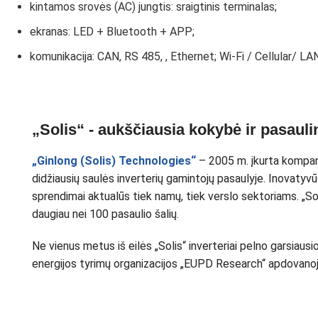
kintamos srovės (AC) jungtis: sraigtinis terminalas;
ekranas: LED + Bluetooth + APP;
komunikacija: CAN, RS 485, , Ethernet; Wi-Fi / Cellular/ LAN 
„Solis“ - aukščiausia kokybė ir pasauli
„Ginlong
(Solis) Technologies“
– 2005 m. įkurta kompanij
didžiausių saulės inverterių gamintojų pasaulyje. Inovatyvūs
sprendimai aktualūs tiek namų, tiek verslo sektoriams. „Sol
daugiau nei 100 pasaulio šalių.
Ne vienus metus iš eilės „Solis“ inverteriai pelno garsiaus
energijos tyrimų organizacijos „EUPD Research“ apdovano