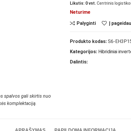
Likutis: 0 vnt.
Centrinis logistik
Neturime
Palyginti
Į pageida
Produkto kodas:
S6-EH3P1
Kategorijos:
Hibridiniai invert
Dalintis:
 spalvos gali skirtis nuo
ekės komplektaciją.
APRAŠYMAS
PAPILDOMA INFORMACIJA