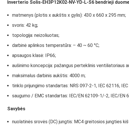
Inverterio
Solis-EH3P12K02-NV-YD-L-S6 b
endrieji duom
matmenys (plotis x aukštis x gylis): 430 x 660 x 295 mm;
svoris: 42 kg;
topologija: neizoliuotas;
darbinė aplinkos temperatūra: – 40 ~ 60 °C;
apsaugos klasė: IP66;
aušinimo koncepcija: pažangus perteklinis ventiliatoriaus a
maksimalus darbinis aukštis: 4000 m;
tinklo prijungimo standartas: NRS 097-2-1, IEC 62116, I
saugumo / EMC standartas: IEC/EN 62109-1/-2, IEC/EN 6
Savybės
nuolatinės srovės (DC) jungtis: MC4 greitosios jungties kišt