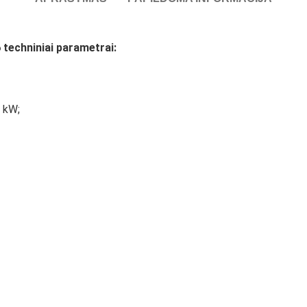
6
techniniai parametrai:
4 kW;