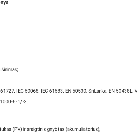
enys
ušinimas;
EC 61727, IEC 60068, IEC 61683, EN 50530, SriLanka, EN 50438L,
1000-6-1/-3.
ukas (PV) ir sraigtinis gnybtas (akumuliatorius);