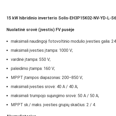
15 kW hibridinio inverterio Solis-EH3P15K02-NV-YD-L-S
Nuolatinė srovė (įvestis) FV pusėje
maksimali naudingoji fotovoltinio modulio įvesties galia: 2
maksimali įvesties įtampa: 1000 V;
vardinė įtampa: 550 V;
paleidimo įtampa: 160 V;
MPPT įtampos diapazonas: 200–850 V;
maksimali įvesties srovė: 40 A / 40 A;
maksimali trumpojo sujungimo srovė: 50 A / 50 A;
MPPT sk./ maks. įvesties grupių skaičius: 2 / 4.