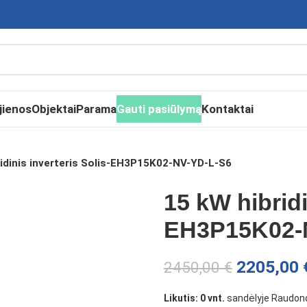
jienos
Objektai
Parama
Gauti pasiūlymą
Kontaktai
ridinis inverteris Solis-EH3P15K02-NV-YD-L-S6
15 kW hibridi
EH3P15K02-
2205,00
2450,00
€
Likutis: 0 vnt.
sandėlyje Raudond