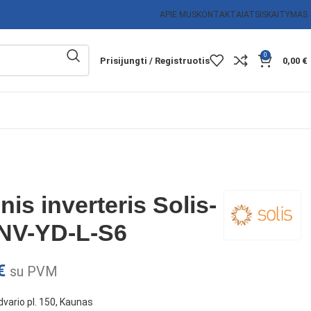
APIE MUS
KONTAKTAI
ATSISKAITYMAS
0
Prisijungti / Registruotis
0,00
€
nis inverteris Solis-
NV-YD-L-S6
€
su PVM
vario pl. 150, Kaunas