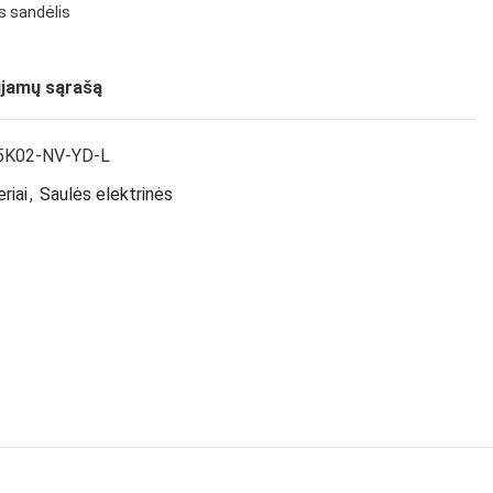
os sandėlis
ujamų sąrašą
5K02-NV-YD-L
eriai
,
Saulės elektrinės