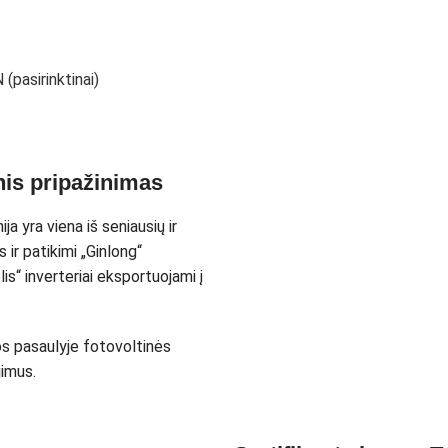
(pasirinktinai)
nis pripažinimas
a yra viena iš seniausių ir
 ir patikimi „Ginlong“
is“ inverteriai eksportuojami į
ios pasaulyje fotovoltinės
jimus.