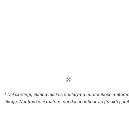
Padidinti paveikslėlį
* Dėl skirtingų ekranų raiškos nustatymų nuotraukose matomos
tikrųjų. Nuotraukose matomi priedai nebūtinai yra įtraukti į pr