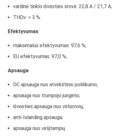
vardinė tinklo išvesties srovė: 22,8 A / 21,7 A;
THDv: < 3 %.
Efektyvumas
maksimalus efektyvumas: 97,6 %;
EU efektyvumas: 97,0 %;
Apsauga
DC apsauga nuo atvirkštinio poliškumo;
apsauga nuo trumpojo jungimo;
išvesties apsauga nuo viršsrovių;
anti-Islanding apsauga;
apsauga nuo viršįtampių.