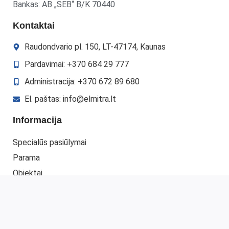
Bankas: AB „SEB“ B/K 70440
Kontaktai
Raudondvario pl. 150, LT-47174, Kaunas
Pardavimai: +370 684 29 777
Administracija: +370 672 89 680
El. paštas: info@elmitra.lt
Informacija
Specialūs pasiūlymai
Parama
Objektai
Gauti pasiūlymą
Kontaktai
Mano paskyra