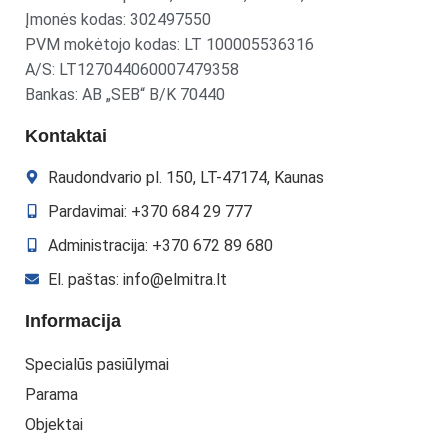
Įmonės kodas: 302497550
PVM mokėtojo kodas: LT 100005536316
A/S: LT127044060007479358
Bankas: AB „SEB“ B/K 70440
Kontaktai
Raudondvario pl. 150, LT-47174, Kaunas
Pardavimai: +370 684 29 777
Administracija: +370 672 89 680
El. paštas: info@elmitra.lt
Informacija
Specialūs pasiūlymai
Parama
Objektai