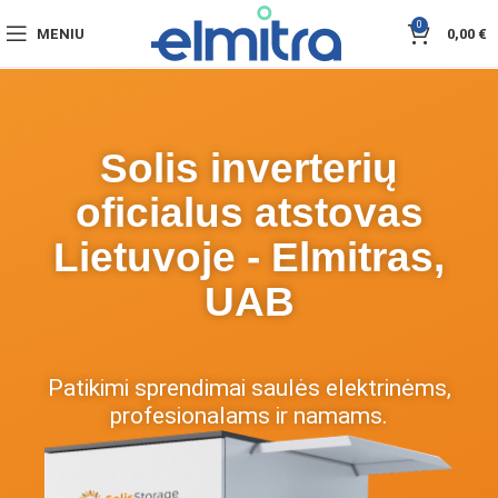
0
MENIU
0,00
€
Solis inverterių
oficialus atstovas
Lietuvoje - Elmitras,
UAB
Patikimi sprendimai saulės elektrinėms,
profesionalams ir namams.