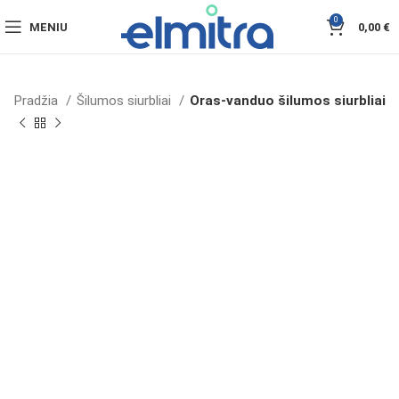
0
MENIU
0,00
€
Pradžia
Šilumos siurbliai
Oras-vanduo šilumos siurbliai