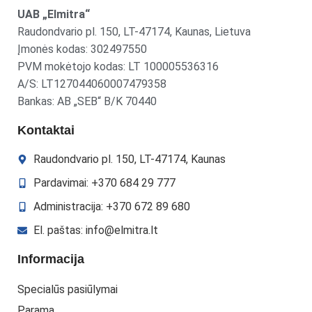
UAB „Elmitra“
Raudondvario pl. 150, LT-47174, Kaunas, Lietuva
Įmonės kodas: 302497550
PVM mokėtojo kodas: LT 100005536316
A/S: LT127044060007479358
Bankas: AB „SEB“ B/K 70440
Kontaktai
Raudondvario pl. 150, LT-47174, Kaunas
Pardavimai: +370 684 29 777
Administracija: +370 672 89 680
El. paštas: info@elmitra.lt
Informacija
Specialūs pasiūlymai
Parama