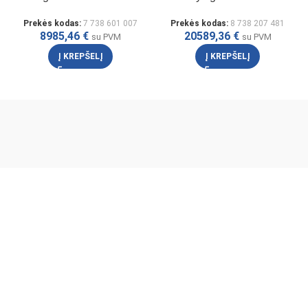
Prekės kodas:
7 738 601 007
Prekės kodas:
8 738 207 481
8985,46
€
20589,36
€
su PVM
su PVM
Į KREPŠELĮ
Į KREPŠELĮ