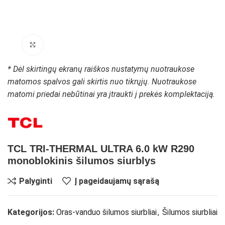
Padidinti paveikslėlį
* Dėl skirtingų ekranų raiškos nustatymų nuotraukose
matomos spalvos gali skirtis nuo tikrųjų. Nuotraukose
matomi priedai nebūtinai yra įtraukti į prekės komplektaciją.
TCL TRI-THERMAL ULTRA 6.0 kW R290
monoblokinis šilumos siurblys
Palyginti
Į pageidaujamų sąrašą
Kategorijos:
Oras-vanduo šilumos siurbliai
,
Šilumos siurbliai