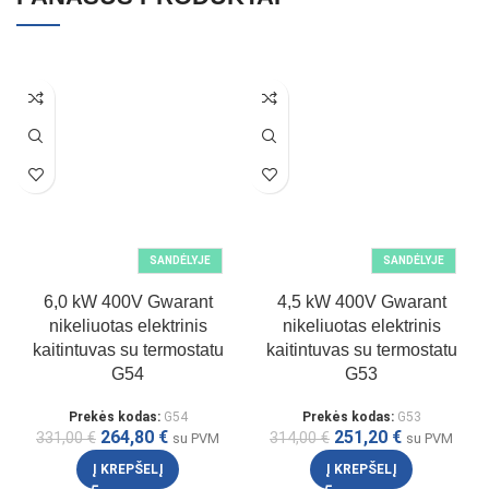
SANDĖLYJE
SANDĖLYJE
6,0 kW 400V Gwarant
4,5 kW 400V Gwarant
nikeliuotas elektrinis
nikeliuotas elektrinis
kaitintuvas su termostatu
kaitintuvas su termostatu
G54
G53
Prekės kodas:
G54
Prekės kodas:
G53
264,80
€
251,20
€
331,00
€
314,00
€
su PVM
su PVM
Į KREPŠELĮ
Į KREPŠELĮ