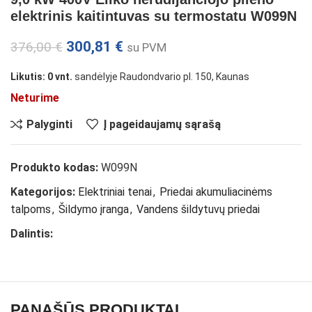
elektrinis kaitintuvas su termostatu W099N
300,81
€
376,00
€
su PVM
Likutis: 0 vnt.
sandėlyje Raudondvario pl. 150, Kaunas
Neturime
Palyginti
Į pageidaujamų sąrašą
Produkto kodas:
W099N
Kategorijos:
Elektriniai tenai
,
Priedai akumuliacinėms
talpoms
,
Šildymo įranga
,
Vandens šildytuvų priedai
Dalintis:
PANAŠŪS PRODUKTAI