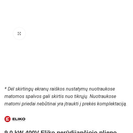
Padidinti paveikslėlį
* Dėl skirtingų ekranų raiškos nustatymų nuotraukose
matomos spalvos gali skirtis nuo tikrųjų. Nuotraukose
matomi priedai nebūtinai yra įtraukti į prekės komplektaciją.
9,0 kW 400V Eliko nerūdijančiojo plieno