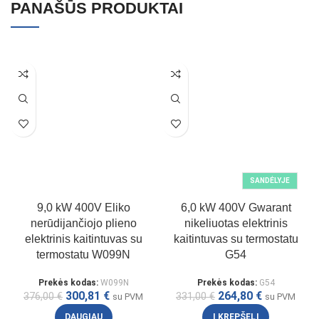
PANAŠŪS PRODUKTAI
SANDĖLYJE
9,0 kW 400V Eliko
6,0 kW 400V Gwarant
nerūdijančiojo plieno
nikeliuotas elektrinis
elektrinis kaitintuvas su
kaitintuvas su termostatu
termostatu W099N
G54
Prekės kodas:
W099N
Prekės kodas:
G54
300,81
€
264,80
€
376,00
€
331,00
€
su PVM
su PVM
DAUGIAU
Į KREPŠELĮ