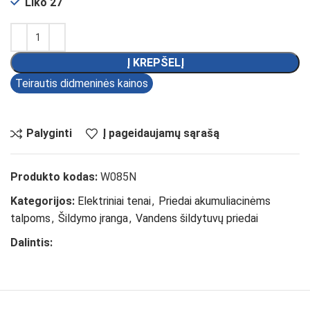
Liko 27
Į KREPŠELĮ
Teirautis didmeninės kainos
Palyginti
Į pageidaujamų sąrašą
Produkto kodas:
W085N
Kategorijos:
Elektriniai tenai
,
Priedai akumuliacinėms
talpoms
,
Šildymo įranga
,
Vandens šildytuvų priedai
Dalintis: