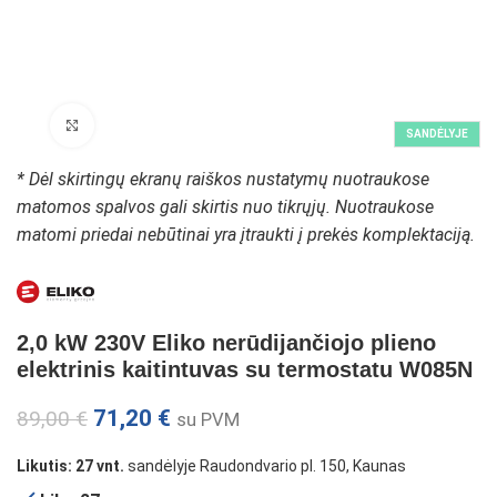
Padidinti paveikslėlį
SANDĖLYJE
* Dėl skirtingų ekranų raiškos nustatymų nuotraukose
matomos spalvos gali skirtis nuo tikrųjų. Nuotraukose
matomi priedai nebūtinai yra įtraukti į prekės komplektaciją.
2,0 kW 230V Eliko nerūdijančiojo plieno
elektrinis kaitintuvas su termostatu W085N
71,20
€
89,00
€
su PVM
Likutis: 27 vnt.
sandėlyje Raudondvario pl. 150, Kaunas