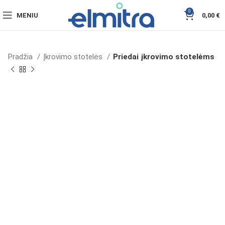
0
MENIU
0,00
€
Pradžia
Įkrovimo stotelės
Priedai įkrovimo stotelėms