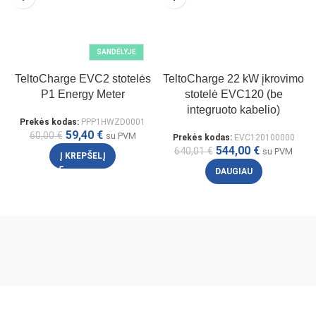
SANDĖLYJE
TeltoCharge EVC2 stotelės
TeltoCharge 22 kW įkrovimo
P1 Energy Meter
stotelė EVC120 (be
integruoto kabelio)
Prekės kodas:
PPP1HWZD0001
59,40
€
60,00
€
su PVM
Prekės kodas:
EVC120100000
544,00
€
640,01
€
su PVM
Į KREPŠELĮ
DAUGIAU