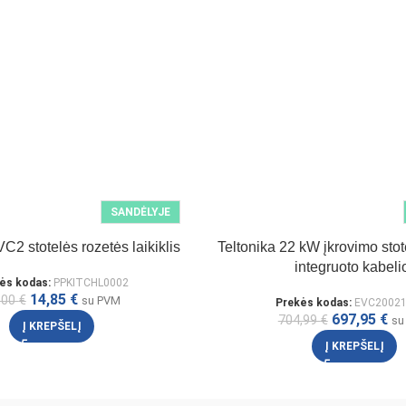
SANDĖLYJE
C2 stotelės rozetės laikiklis
Teltonika 22 kW įkrovimo sto
integruoto kabeli
ės kodas:
PPKITCHL0002
14,85
€
,00
€
su PVM
Prekės kodas:
EVC2002
697,95
€
704,99
€
su
Į KREPŠELĮ
Į KREPŠELĮ