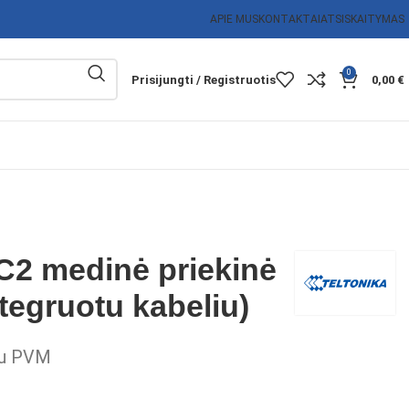
APIE MUS
KONTAKTAI
ATSISKAITYMAS
0
Prisijungti / Registruotis
0,00
€
C2 medinė priekinė
tegruotu kabeliu)
u PVM