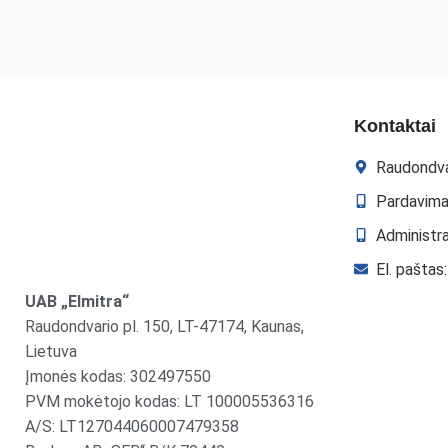
Kontaktai
Raudondva
Pardavima
Administr
El. paštas
UAB „Elmitra“
Raudondvario pl. 150, LT-47174, Kaunas,
Lietuva
Įmonės kodas: 302497550
PVM mokėtojo kodas: LT 100005536316
A/S: LT127044060007479358