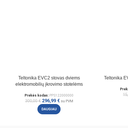
Teltonika EVC2 stovas dviems
Teltonika EV
elektromobilių įkrovimo stotelėms
Prek
15
Prekės kodas:
PPS122000000
296,99
€
300,00
€
su PVM
DAUGIAU