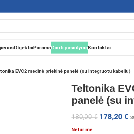
jienos
Objektai
Parama
Gauti pasiūlymą
Kontaktai
tonika EVC2 medinė priekinė panelė (su integruotu kabeliu)
Teltonika EV
panelė (su in
178,20
€
180,00
€
s
Neturime