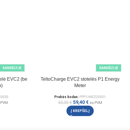
SANDĖLYJE
SANDĖLYJE
telė EVC2 (be
TeltoCharge EVC2 stotelės P1 Energy
o)
Meter
100S0
Prekės kodas:
PPP1HWZD0001
59,40
€
60,00
€
 PVM
su PVM
Į KREPŠELĮ