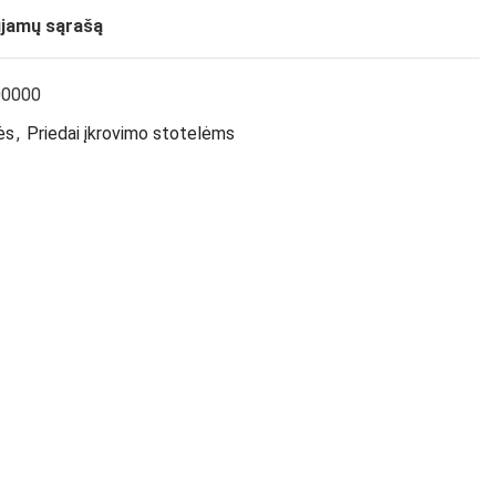
ujamų sąrašą
0000
ės
,
Priedai įkrovimo stotelėms