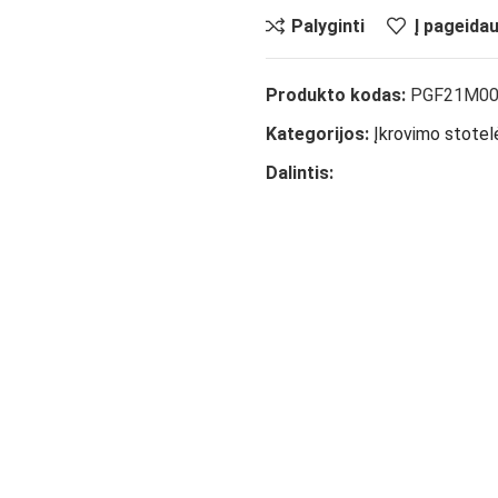
Palyginti
Į pageida
Produkto kodas:
PGF21M00
Kategorijos:
Įkrovimo stotel
Dalintis: